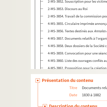
2-MS-3852. Souscription pour les victim
2-MS-3853. Discours au Roi
2-MS-3854. Travail de la commission pour
4-MS-3855. Circulaire imprimée annonçan
2-MS-3856. Textes destinés aux
Annales 
4-MS-3857. Documents relatifs à l'organ
4-MS-3858. Deux dossiers de la Société c
4-MS-3859. Convocation pour une séance
4-MS-3860. Liste des ouvrages confiés a
4-MS-3861. Proposition pour la création
4-MS-3862. Imprimés, journaux et prosp
Présentation du contenu
4-MS-3863. Procès-verbal du jury concern
Titre
Documents relat
Documents relatifs aux questions artistiques
Date
1830 à 1882
Documents relatifs à une société de secours m
Description du contenu
Séances publiques de la Société libre des be