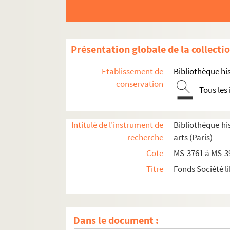
Documents relatifs aux statuts de la Société 
Présentation globale de la collecti
Documents relatifs à la vie de la société
Etablissement de
Bibliothèque his
8-MS-3988. Société libre des beaux-arts, an
conservation
Tous les
4-MS-3989. Catalogue de toutes les pièces d
Admissions et démissions
Intitulé de l'instrument de
Bibliothèque his
Listes des membres de la société et feuill
recherche
arts (Paris)
Procès-verbaux des séances internes de l
Cote
MS-3761 à MS-3
Rapports liés au fonctionnement de la So
Titre
Fonds Société li
Comptabilité de la Société
Divers
4-MS-3836. Projet de circulaire pour les
Dans le document :
2-MS-3837. Notice de M. Laurent Dabos 