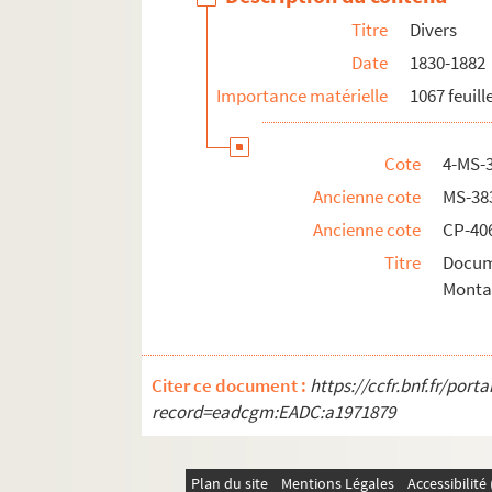
Titre
Divers
Documents relatifs aux
Annales de la Société
Date
1830-1882
Correspondance de la Société libre des beaux
Importance matérielle
1067 feuill
Cote
4-MS-
Ancienne cote
MS-38
Ancienne cote
CP-406
Titre
Docum
Monta
Citer ce document :
https://ccfr.bnf.fr/por
record=eadcgm:EADC:a1971879
Plan du site
Mentions Légales
Accessibilit