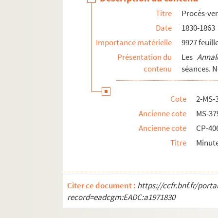
Titre
Procès-ver
Divers
Date
1830-1863
Documents relatifs aux questions artistiques
Importance matérielle
9927 feuill
Documents relatifs à une société de secours m
Présentation du
Les
Annal
Séances publiques de la Société libre des be
contenu
séances. N
Documents relatifs aux
Annales de la Société
Correspondance de la Société libre des beaux
Cote
2-MS-
Ancienne cote
MS-37
Ancienne cote
CP-40
Titre
Minute
Citer ce document :
https://ccfr.bnf.fr/por
record=eadcgm:EADC:a1971830