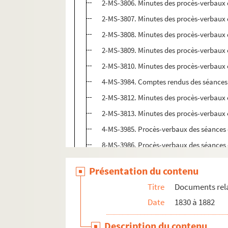
2-MS-3806. Minutes des procès-verbaux 
2-MS-3807. Minutes des procès-verbaux 
2-MS-3808. Minutes des procès-verbaux 
2-MS-3809. Minutes des procès-verbaux e
2-MS-3810. Minutes des procès-verbaux e
4-MS-3984. Comptes rendus des séances
2-MS-3812. Minutes des procès-verbaux 
2-MS-3813. Minutes des procès-verbaux 
4-MS-3985. Procès-verbaux des séances 
8-MS-3986. Procès-verbaux des séances 
4-MS-3816. Minutes des procès-verbaux 
Présentation du contenu
4-MS-3817. Minutes des procès-verbaux 
Titre
Documents relat
4-MS-3818. Minutes des procès-verbaux 
Date
1830 à 1882
Rapports liés au fonctionnement de la So
Description du contenu
Comptabilité de la Société