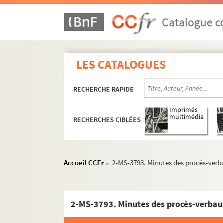
Catalogue co
LES CATALOGUES
RECHERCHE RAPIDE
Imprimés
multimédia
RECHERCHES CIBLÉES
Documents relatifs aux statuts de la Société 
Accueil CCFr
2-MS-3793. Minutes des procès-verb
>
Documents relatifs à la vie de la société
8-MS-3988. Société libre des beaux-arts, an
2-MS-3793. Minutes des procès-verbau
4-MS-3989. Catalogue de toutes les pièces d
Admissions et démissions