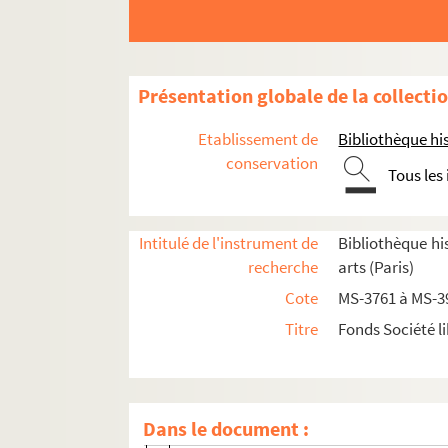
Présentation globale de la collecti
Etablissement de
Bibliothèque his
conservation
Tous les
Documents relatifs aux statuts de la Société 
Documents relatifs à la vie de la société
Intitulé de l'instrument de
Bibliothèque his
8-MS-3988. Société libre des beaux-arts, an
recherche
arts (Paris)
4-MS-3989. Catalogue de toutes les pièces d
Cote
MS-3761 à MS-3
Admissions et démissions
Titre
Fonds Société li
Listes des membres de la société et feuill
Procès-verbaux des séances internes de la S
2-MS-3981. Procès-verbaux du 18 octobr
Dans le document :
2-MS-3781. Minutes des procès-verbaux 