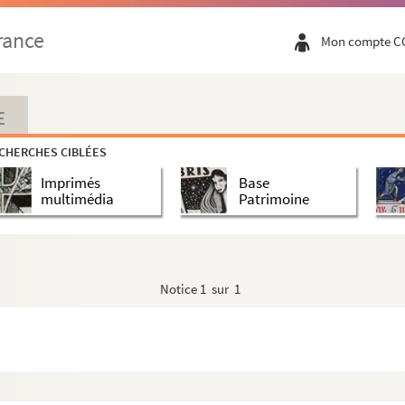
rance
Mon compte C
E
CHERCHES CIBLÉES
Imprimés
Base
multimédia
Patrimoine
Notice
1 sur 1