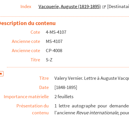
Index
Vacquerie, Auguste (1819-1895)
[Destinatai
Description du contenu
Cote
4-MS-4107
Ancienne cote
MS-4107
Ancienne cote
CP-4008
Titre
S-Z
Titre
Valery Vernier. Lettre à Auguste Vacq
Date
[1848-1895]
Importance matérielle
2 feuillets
Présentation du
1 lettre autographe pour demander
contenu
l'ancienne
Revue internationale
, pou
ie