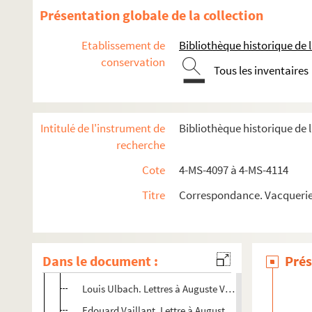
4-MS-4097. A
Présentation globale de la collection
4-MS-4098. B
Etablissement de
Bibliothèque historique de la
4-MS-4099. C
conservation
4-MS-4100. D
Tous les inventaires
4-MS-4101. E-F
4-MS-4102. G
Intitulé de l'instrument de
Bibliothèque historique de 
4-MS-4103. H-K
recherche
4-MS-4104. L
Cote
4-MS-4097 à 4-MS-4114
4-MS-4105. M-O
Titre
Correspondance. Vacquerie,
4-MS-4106. P-R
4-MS-4107. S-Z
Eugénie Second-Weber. Lettres à Auguste Vacquerie
Dans le document :
Prés
C. Thiel. Lettre à Auguste Vacquerie
Louis Ulbach. Lettres à Auguste Vacquerie
Edouard Vaillant. Lettre à Auguste Vacquerie