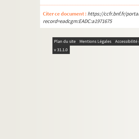
Citer ce document :
https://ccfr.bnf.fr/por
record=eadcgm:EADC:a1971675
Plan du site
Mentions Légales
Accessibilit
v 31.1.0