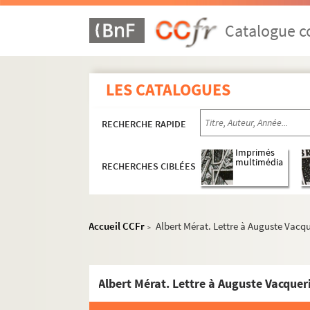
Catalogue co
LES CATALOGUES
RECHERCHE RAPIDE
Imprimés
multimédia
RECHERCHES CIBLÉES
Accueil CCFr
Albert Mérat. Lettre à Auguste Vacq
>
Lettres à Auguste Vacquerie
Albert Mérat. Lettre à Auguste Vacquer
4-MS-4097. A