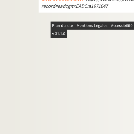
record=eadcgm:EADC:a1971647
Plan du site
Mentions Légales
Accessibilit
v 31.1.0