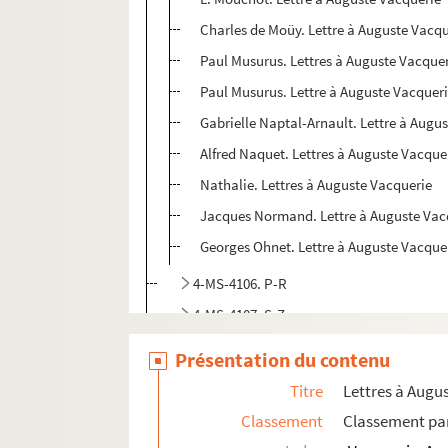
Charles de Moüy. Lettre à Auguste Vacq
Paul Musurus. Lettres à Auguste Vacque
Paul Musurus. Lettre à Auguste Vacquer
Gabrielle Naptal-Arnault. Lettre à Augu
Alfred Naquet. Lettres à Auguste Vacque
Nathalie. Lettres à Auguste Vacquerie
Jacques Normand. Lettre à Auguste Vac
Georges Ohnet. Lettre à Auguste Vacque
4-MS-4106. P-R
4-MS-4107. S-Z
4-MS-4108. 24 correspondants non identifié
Présentation du contenu
4-MS-4109. Lettres à Marie-Arsène Lefèvre, s
Titre
Lettres à Augu
4-MS-4110. Lettres à François-Ernest Lefèvre
Classement
Classement par
4-MS-4111. Lettres à François-Ernest Lefèvre. 3