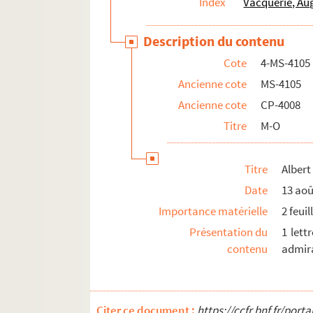
Index
Vacquerie, Au
4-MS-4112. Lettres à Catherine Lefèvre
Description du contenu
4-MS-4113. Auguste Vacquerie. "Une sorte de pr
Cote
4-MS-4105
4-MS-4114. Lettres de tiers acquises dans la 
Ancienne cote
MS-4105
Ancienne cote
CP-4008
Titre
M-O
Titre
Albert
Date
13 aoû
Importance matérielle
2 feuil
Présentation du
1 lett
contenu
admira
Citer ce document :
https://ccfr.bnf.fr/por