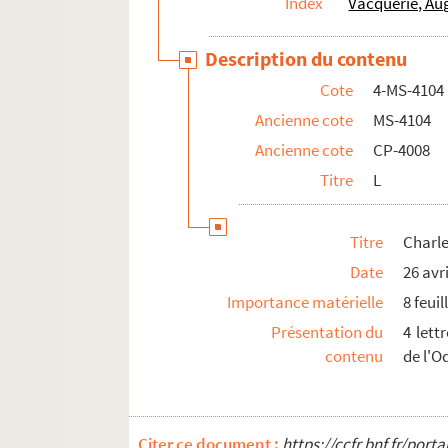
Index
Vacquerie, Au
4-MS-4109. Lettres à Marie-Arsène Lefèvre, s
Description du contenu
4-MS-4110. Lettres à François-Ernest Lefèvre
Cote
4-MS-4104
4-MS-4111. Lettres à François-Ernest Lefèvre. 3
Ancienne cote
MS-4104
4-MS-4112. Lettres à Catherine Lefèvre
Ancienne cote
CP-4008
4-MS-4113. Auguste Vacquerie. "Une sorte de pr
Titre
L
4-MS-4114. Lettres de tiers acquises dans la 
Titre
Charle
Date
26 avr
Importance matérielle
8 feuil
Présentation du
4 lett
contenu
de l'O
Citer ce document :
https://ccfr.bnf.fr/por