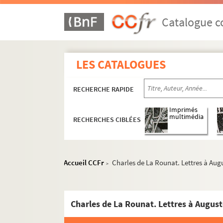
Catalogue co
LES CATALOGUES
RECHERCHE RAPIDE
Imprimés
multimédia
RECHERCHES CIBLÉES
Lettres à Auguste Vacquerie
4-MS-4097. A
4-MS-4098. B
Accueil CCFr
Charles de La Rounat. Lettres à Aug
>
4-MS-4099. C
4-MS-4100. D
4-MS-4101. E-F
Charles de La Rounat. Lettres à Augus
4-MS-4102. G