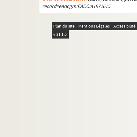
record=eadcgm:EADC:a1971615
Plan du site
Mentions Légales
Accessibilit
v 31.1.0