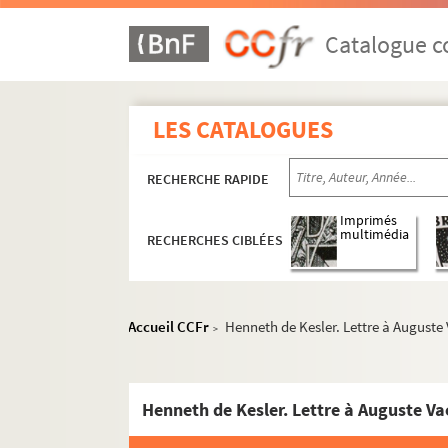
Catalogue co
LES CATALOGUES
RECHERCHE RAPIDE
Imprimés
multimédia
RECHERCHES CIBLÉES
Lettres à Auguste Vacquerie
4-MS-4097. A
4-MS-4098. B
Accueil CCFr
Henneth de Kesler. Lettre à Auguste
>
4-MS-4099. C
4-MS-4100. D
Henneth de Kesler. Lettre à Auguste Va
4-MS-4101. E-F
4-MS-4102. G