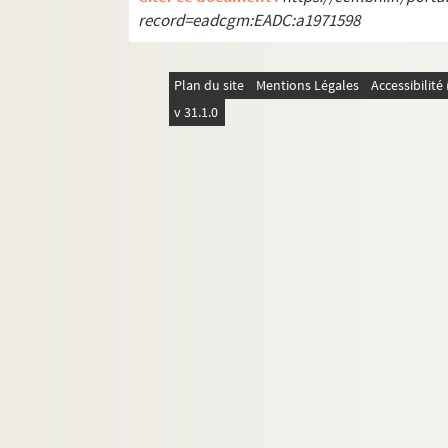
record=eadcgm:EADC:a1971598
Plan du site
Mentions Légales
Accessibilit
v 31.1.0