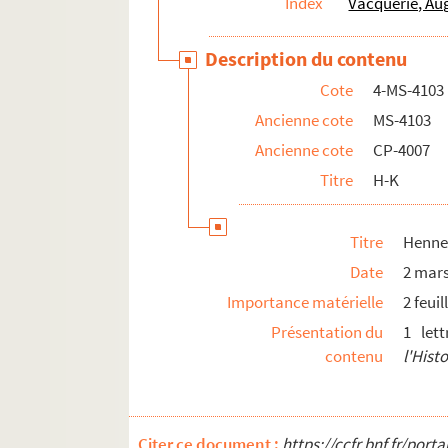
Index
Vacquerie, Au
Description du contenu
Cote
4-MS-4103
Ancienne cote
MS-4103
Ancienne cote
CP-4007
Titre
H-K
Titre
Hennet
Date
2 mar
Importance matérielle
2 feuil
Présentation du
1 let
contenu
l'Histo
Citer ce document :
https://ccfr.bnf.fr/por