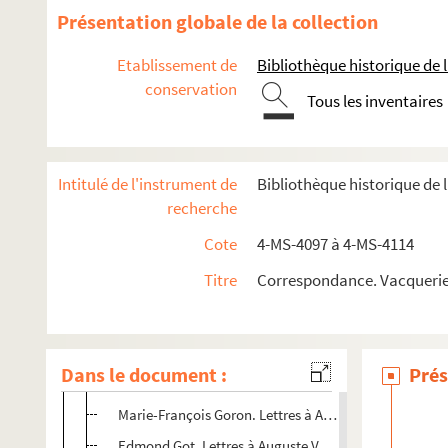
4-MS-4100. D
Présentation globale de la collection
4-MS-4101. E-F
Etablissement de
Bibliothèque historique de la
4-MS-4102. G
conservation
Tous les inventaires
Louis Gallet. Lettres à Auguste Vacquerie
Amand Gautier. Lettre à Auguste Vacquerie
Henri Dufour de Gavardie. Lettre à Auguste Vacquerie
Intitulé de l'instrument de
Bibliothèque historique de 
Mademoiselle George. Lettre à Auguste Vacquerie
recherche
Antonine de Gérando Teleki. Lettre à Auguste Vacquer
Cote
4-MS-4097 à 4-MS-4114
Philippe Gille. Lettre à Auguste Vacquerie
Titre
Correspondance. Vacquerie,
Émile de Girardin. Lettres à Auguste Vacquerie
Albert Glatigny. Lettres à Auguste Vacquerie
René Goblet. Lettre à Auguste Vacquerie
Dans le document :
Prés
Edmond Gondinet. Lettres à Auguste Vacquerie
Marie-François Goron. Lettres à Auguste Vacquerie
Edmond Got. Lettres à Auguste Vacquerie