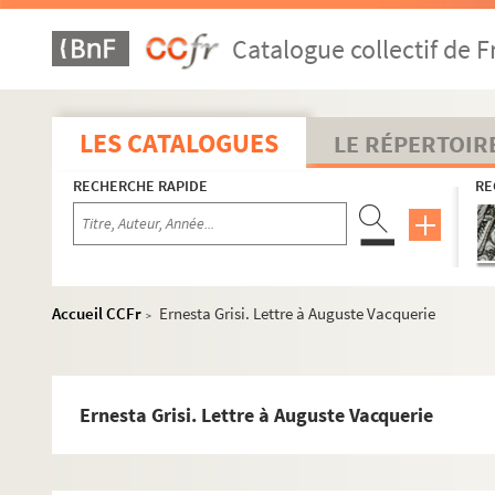
Catalogue collectif de F
LES CATALOGUES
LE RÉPERTOIR
RECHERCHE RAPIDE
RE
Accueil CCFr
Ernesta Grisi. Lettre à Auguste Vacquerie
>
Lettres à Auguste Vacquerie
4-MS-4097. A
Ernesta Grisi. Lettre à Auguste Vacquerie
4-MS-4098. B
4-MS-4099. C