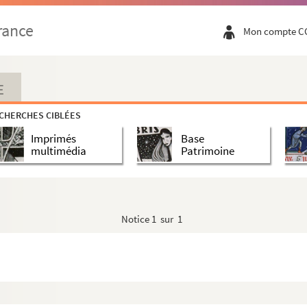
rance
Mon compte C
E
CHERCHES CIBLÉES
Imprimés
Base
multimédia
Patrimoine
Notice
1 sur 1