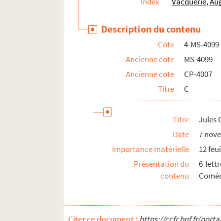
Index
Vacquerie, Au
Description du contenu
Cote
4-MS-4099
Ancienne cote
MS-4099
Ancienne cote
CP-4007
Titre
C
Titre
Jules 
Date
7 nove
Importance matérielle
12 feui
Présentation du
6 lett
contenu
Comédi
Citer ce document :
https://ccfr.bnf.fr/por