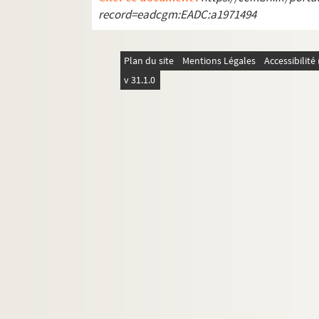
record=eadcgm:EADC:a1971494
Plan du site
Mentions Légales
Accessibilit
v 31.1.0