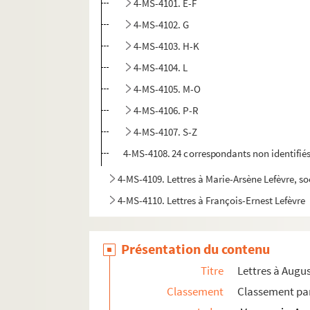
4-MS-4101. E-F
4-MS-4102. G
4-MS-4103. H-K
4-MS-4104. L
4-MS-4105. M-O
4-MS-4106. P-R
4-MS-4107. S-Z
4-MS-4108. 24 correspondants non identifié
4-MS-4109. Lettres à Marie-Arsène Lefèvre, s
4-MS-4110. Lettres à François-Ernest Lefèvre
4-MS-4111. Lettres à François-Ernest Lefèvre. 3
4-MS-4112. Lettres à Catherine Lefèvre
Présentation du contenu
4-MS-4113. Auguste Vacquerie. "Une sorte de pr
Titre
Lettres à Augu
4-MS-4114. Lettres de tiers acquises dans la 
Classement
Classement par