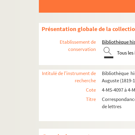
Lettres à Auguste Vacquerie
4-MS-4097. A
4-MS-4098. B
Présentation globale de la collecti
Roger Ballu. Lettre à Auguste Vacquerie
Etablissement de
Bibliothèque his
Théodore de Banville. Lettres à Auguste
conservation
Tous les
Agénor Bardoux. Lettres à Auguste Vacq
Blanche Baretta. Lettres à Auguste Vacq
Intitulé de l'instrument de
Bibliothèque hi
Théodore Barrière. Lettre à Auguste Vac
recherche
Auguste (1819-1
Julia Bartet. Lettres à Auguste Vacqueri
Cote
4-MS-4097 à 4-
Emile Basly. Lettres à Auguste Vacqueri
Titre
Correspondance
A. Beckmann. Lettre à Auguste Vacqueri
de lettres
Auguste de Belloy. Lettres à Auguste Va
Léon Berardi. Lettre à Auguste Vacqueri
Serge Berdiaiew. Lettre à Auguste Vacqu