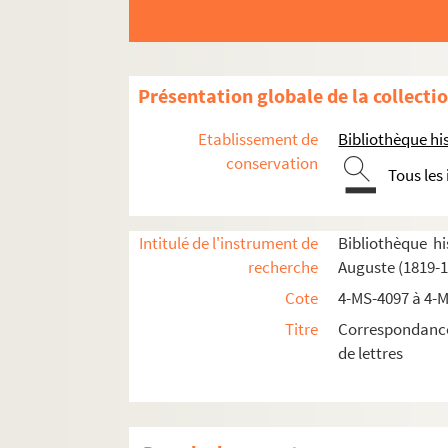
Présentation globale de la collecti
Etablissement de
Bibliothèque his
conservation
Tous les
Intitulé de l'instrument de
Bibliothèque hi
recherche
Auguste (1819-1
Cote
4-MS-4097 à 4-
Titre
Correspondance
de lettres
Lettres à Auguste Vacquerie
4-MS-4097. A
Louise Abbéma. Lettres à Auguste Vacqu