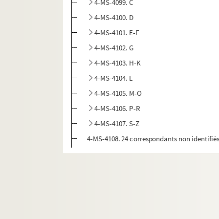
4-MS-4099. C
4-MS-4100. D
4-MS-4101. E-F
4-MS-4102. G
4-MS-4103. H-K
4-MS-4104. L
4-MS-4105. M-O
4-MS-4106. P-R
4-MS-4107. S-Z
4-MS-4108. 24 correspondants non identifié
4-MS-4109. Lettres à Marie-Arsène Lefèvre, s
4-MS-4110. Lettres à François-Ernest Lefèvre
4-MS-4111. Lettres à François-Ernest Lefèvre. 3
4-MS-4112. Lettres à Catherine Lefèvre
4-MS-4113. Auguste Vacquerie. "Une sorte de pr