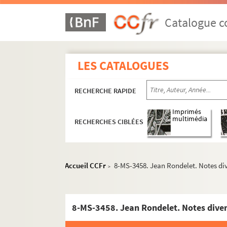
Catalogue co
LES CATALOGUES
RECHERCHE RAPIDE
Imprimés
multimédia
RECHERCHES CIBLÉES
Accueil CCFr
8-MS-3458. Jean Rondelet. Notes dive
>
Section A : séries 42 à 45, Monuments publics
Section B : série 46, Hôtels, maisons et édific
8-MS-3458. Jean Rondelet. Notes divers
Section C : série 47, Travaux de Paris : édilit