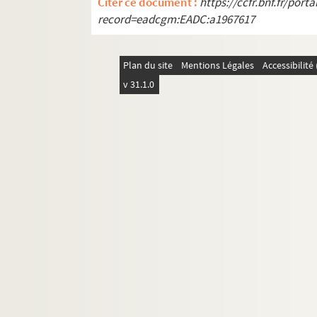
Citer ce document :
https://ccfr.bnf.fr/por
record=eadcgm:EADC:a1967617
Plan du site
Mentions Légales
Accessibilit
v 31.1.0