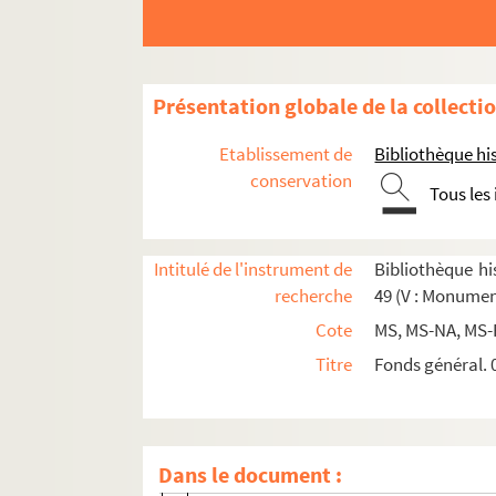
Section D : séries 48 et 49, Architectes, architec
Série 48, Œuvres d'architectes, publications
4-MS-4497. Louis-Pierre Baltard. Lettre 
Présentation globale de la collecti
Papiers des familles Beausire et Desto
Etablissement de
Bibliothèque his
4-MS-4827. Bénard, architecte. Rapport 
conservation
Tous les
8-MS-4663. Louis Simon Bonnot, architect
4-MS-4500. Antoine Broutel, sieur du Va
8-MS-4661. François Cointeraux. Lettre à
Intitulé de l'instrument de
Bibliothèque his
recherche
49 (V : Monumen
8-MS-4662. Ange-Jacques Gabriel. Lettre
Cote
MS, MS-NA, MS-
4-MS-4501. François-Christian Gau. Circu
Titre
Fonds général. 0
4-MS-4494. Louis Leguay. Correspondance
4-MS-4499. Jacques Molinos. Lettre au pr
8-MS-4660. Émile de Mory, architecte, 2
Dans le document :
4-MS-5822. Adolphe Périaux, architecte. 