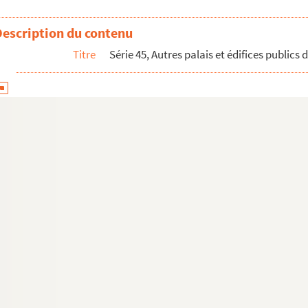
Description du contenu
Titre
Série 45, Autres palais et édifices publics 
 triomphe
phe de l'Etoile exécuté dans ses dimensions par Chalgrin architect...
 travaux et les évènements survenus lors de la construction d...
à l'Arc de Triomphe
re exécutés sur la tour Saint-Jacques dans le cadre de la re...
e Paris classés par ordre alphabétique