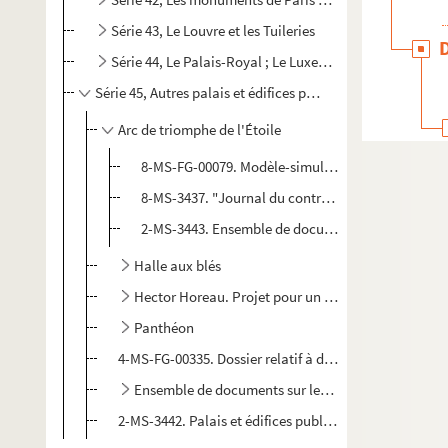
Série 43, Le Louvre et les Tuileries
Série 44, Le Palais-Royal ; Le Luxembourg
Série 45, Autres palais et édifices publics divers ; Arcs de
Arc de triomphe de l'Étoile
8-MS-FG-00079. Modèle-simulacre de l'arc de triom
8-MS-3437. "Journal du contrôleur qui constate les
2-MS-3443. Ensemble de documents se rapportant 
Halle aux blés
Hector Horeau. Projet pour un hôtel de ville
Panthéon
4-MS-FG-00335. Dossier relatif à des travaux de statuai
Ensemble de documents sur les divers monuments d
2-MS-3442. Palais et édifices publics divers