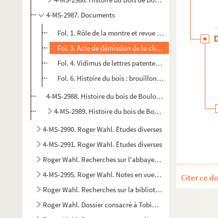
4-MS-2987. Documents
Fol. 1. Rôle de la montre et revue faite... dans le boi
Fol. 3. Acte de démission de la charge de portier, M. 
Fol. 4. Vidimus de lettres patentes, Jean-Baptiste Fla
Fol. 6. Histoire du bois : brouillons, copies de documen
4-MS-2988. Histoire du bois de Boulogne : documents, brou
4-MS-2989. Histoire du bois de Boulogne
4-MS-2990. Roger Wahl. Études diverses
4-MS-2991. Roger Wahl. Études diverses
Roger Wahl. Recherches sur l'abbaye de Longchamp
4-MS-2995. Roger Wahl. Notes en vue de diverses études sur
Citer ce d
Roger Wahl. Recherches sur la bibliothèque de Napoléon
Roger Wahl. Dossier consacré à Tobias Koën