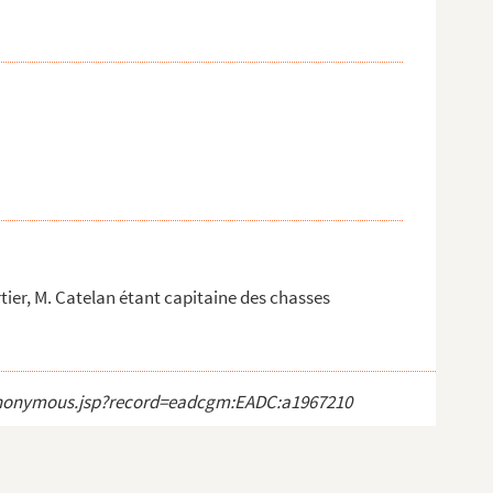
tier, M. Catelan étant capitaine des chasses
ct_anonymous.jsp?record=eadcgm:EADC:a1967210