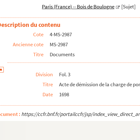
Paris (France) -- Bois de Boulogne
[Sujet]
s de Boulogne
Description du contenu
Catelan étant capitaine des chasses
Cote
4-MS-2987
urian, seigneur d'Armenonville étant capitaine des châ...
Ancienne cote
MS-2987
ts, références : chapitres 1 à 8
Titre
Documents
illons, références : chapitres 9 à 12
Division
Fol. 3
Titre
Acte de démission de la charge de por
Date
1698
 l'histoire de l'Empire
ocument :
https://ccfr.bnf.fr/portailccfr/jsp/index_view_dire