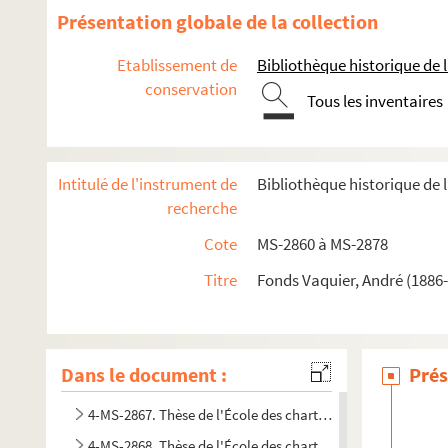
Présentation globale de la collection
Etablissement de
Bibliothèque historique de la
conservation
Tous les inventaires
Intitulé de l'instrument de
Bibliothèque historique de l
8-MS-2860. Correspondance et cours
recherche
8-MS-2861. Cahier de cours (fin), devoirs de philosophie
Cote
MS-2860 à MS-2878
8-MS-2862. Facéties au lycée Henri IV, cours de l'École des
Titre
Fonds Vaquier, André (1886-
8-MS-2863. Cours de l'École des chartes (suite)
8-MS-2864. Cours de l'École des chartes (suite)
8-MS-2865. Cours de l'École des chartes : Histoire des Institu
Dans le document :
Prés
4-MS-2866. Cours de l'École des chartes (fin)
4-MS-2867. Thèse de l'École des chartes : tome 1
4-MS-2868. Thèse de l'École des chartes : tome 2