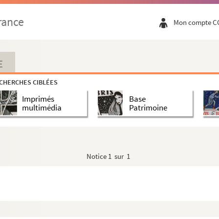
rance
Mon compte C
E
CHERCHES CIBLÉES
Imprimés
Base
multimédia
Patrimoine
Notice
1 sur 1