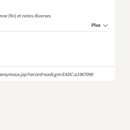
nne (fin) et notes diverses
Plus
ct_anonymous.jsp?record=eadcgm:EADC:a1967098