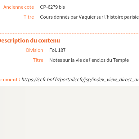
Ancienne cote
CP-6279 bis
Titre
Cours donnés par Vaquier sur l'histoire parisie
 prêtres et aux bourgeois de Paris. [Version remani...
s
Description du contenu
Division
Fol. 187
Titre
Notes sur la vie de l'enclos du Temple
journaux, cours
ocument :
https://ccfr.bnf.fr/portailccfr/jsp/index_view_dire
 (suite)
(fin) et notes diverses
n)