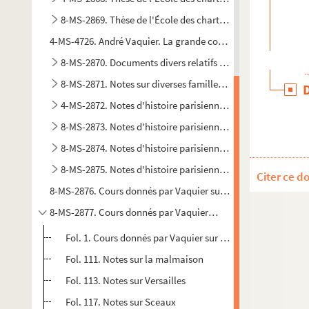
8-MS-2869. Thèse de l'École des chartes : tome 3
4-MS-4726. André Vaquier. La grande confrérie Notre-Dame aux
8-MS-2870. Documents divers relatifs au sujet de sa thèse
8-MS-2871. Notes sur diverses familles bourgeoises de Pari
4-MS-2872. Notes d'histoire parisienne : tome 1
8-MS-2873. Notes d'histoire parisienne : tome 2
8-MS-2874. Notes d'histoire parisienne : tome 3
8-MS-2875. Notes d'histoire parisienne : articles pour les 
Citer ce d
8-MS-2876. Cours donnés par Vaquier sur l'histoire parisienne
8-MS-2877. Cours donnés par Vaquier sur l'histoire parisienne 
Fol. 1. Cours donnés par Vaquier sur l'histoire de Paris (fi
Fol. 111. Notes sur la malmaison
Fol. 113. Notes sur Versailles
Fol. 117. Notes sur Sceaux