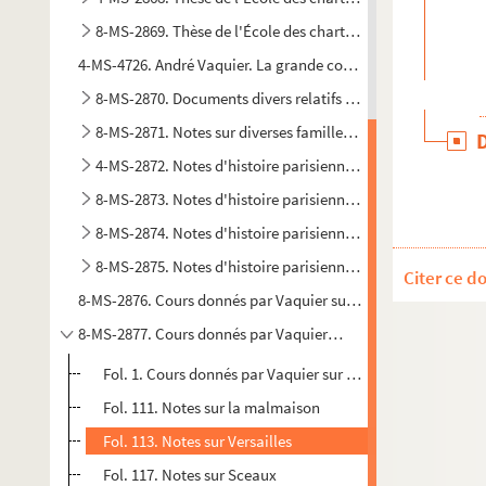
8-MS-2869. Thèse de l'École des chartes : tome 3
4-MS-4726. André Vaquier. La grande confrérie Notre-Dame aux
8-MS-2870. Documents divers relatifs au sujet de sa thèse
8-MS-2871. Notes sur diverses familles bourgeoises de Pari
4-MS-2872. Notes d'histoire parisienne : tome 1
8-MS-2873. Notes d'histoire parisienne : tome 2
8-MS-2874. Notes d'histoire parisienne : tome 3
8-MS-2875. Notes d'histoire parisienne : articles pour les 
Citer ce d
8-MS-2876. Cours donnés par Vaquier sur l'histoire parisienne
8-MS-2877. Cours donnés par Vaquier sur l'histoire parisienne 
Fol. 1. Cours donnés par Vaquier sur l'histoire de Paris (fi
Fol. 111. Notes sur la malmaison
Fol. 113. Notes sur Versailles
Fol. 117. Notes sur Sceaux