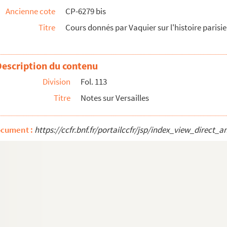
Ancienne cote
CP-6279 bis
Titre
Cours donnés par Vaquier sur l'histoire parisie
 prêtres et aux bourgeois de Paris. [Version remani...
s
Description du contenu
Division
Fol. 113
Titre
Notes sur Versailles
journaux, cours
ocument :
https://ccfr.bnf.fr/portailccfr/jsp/index_view_dire
 (suite)
(fin) et notes diverses
n)