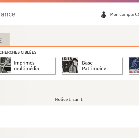
rance
Mon compte C
E
CHERCHES CIBLÉES
Imprimés
Base
multimédia
Patrimoine
Notice
1 sur 1