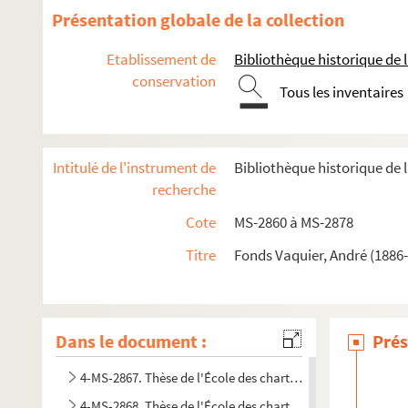
Présentation globale de la collection
Etablissement de
Bibliothèque historique de la
conservation
Tous les inventaires
Intitulé de l'instrument de
Bibliothèque historique de l
8-MS-2860. Correspondance et cours
recherche
8-MS-2861. Cahier de cours (fin), devoirs de philosophie
Cote
MS-2860 à MS-2878
8-MS-2862. Facéties au lycée Henri IV, cours de l'École des
Titre
Fonds Vaquier, André (1886-
8-MS-2863. Cours de l'École des chartes (suite)
8-MS-2864. Cours de l'École des chartes (suite)
8-MS-2865. Cours de l'École des chartes : Histoire des Institu
Dans le document :
Prés
4-MS-2866. Cours de l'École des chartes (fin)
4-MS-2867. Thèse de l'École des chartes : tome 1
4-MS-2868. Thèse de l'École des chartes : tome 2