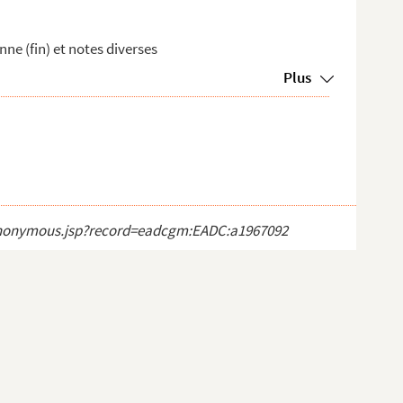
nne (fin) et notes diverses
Plus
ct_anonymous.jsp?record=eadcgm:EADC:a1967092