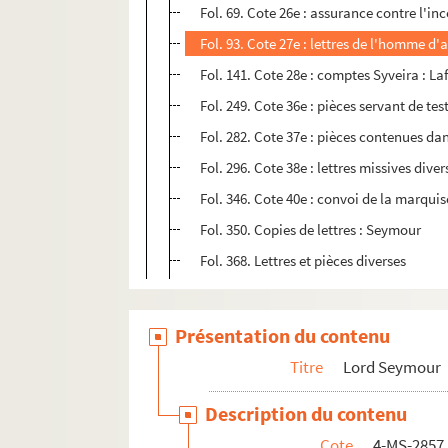
Fol. 69. Cote 26e : assurance contre l'in
Fol. 93. Cote 27e : lettres de l'homme d'
Fol. 141. Cote 28e : comptes Syveira : Laf
Fol. 249. Cote 36e : pièces servant de te
Fol. 282. Cote 37e : pièces contenues d
Fol. 296. Cote 38e : lettres missives di
Fol. 346. Cote 40e : convoi de la marqui
Fol. 350. Copies de lettres : Seymour
Fol. 368. Lettres et pièces diverses
Présentation du contenu
Titre
Lord Seymour
Description du contenu
Cote
4-MS-2857