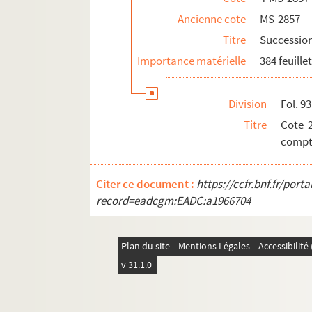
Ancienne cote
MS-2857
Titre
Succession
Importance matérielle
384 feuille
Division
Fol. 93
Titre
Cote 2
compt
Citer ce document :
https://ccfr.bnf.fr/por
record=eadcgm:EADC:a1966704
Plan du site
Mentions Légales
Accessibilit
v 31.1.0