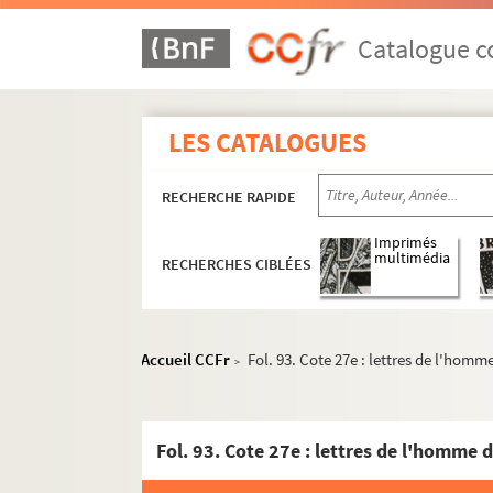
Catalogue co
LES CATALOGUES
RECHERCHE RAPIDE
Imprimés
multimédia
RECHERCHES CIBLÉES
4-MS-2785. Papiers divers
4-MS-2786. Notes de lecture, papiers personn
Accueil CCFr
Fol. 93. Cote 27e : lettres de l'homm
>
4-MS-2787. Pièces de théâtre par J. Stern
4-MS-2788. Les
Proverbes
de Carmontelle
Fol. 93. Cote 27e : lettres de l'homme 
Voltaire et sa nièce madame Denis
Belle et bonne : une fervente amie de Voltair