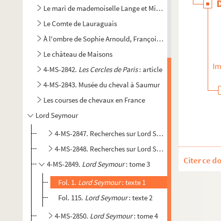
Le mari de mademoiselle Lange et Michel-Jean Simons
Le Comte de Lauraguais
À l'ombre de Sophie Arnould, François-Joseph Belanger
Le château de Maisons
Im
4-MS-2842.
Les Cercles de Paris
: article
4-MS-2843. Musée du cheval à Saumur
Les courses de chevaux en France
Lord Seymour
4-MS-2847. Recherches sur Lord Seymour : tome 1
4-MS-2848. Recherches sur Lord Seymour : tome 2
Citer ce d
4-MS-2849.
Lord Seymour
: tome 3
Fol. 1.
Lord Seymour
: texte 1
Fol. 115.
Lord Seymour
: texte 2
4-MS-2850.
Lord Seymour
: tome 4