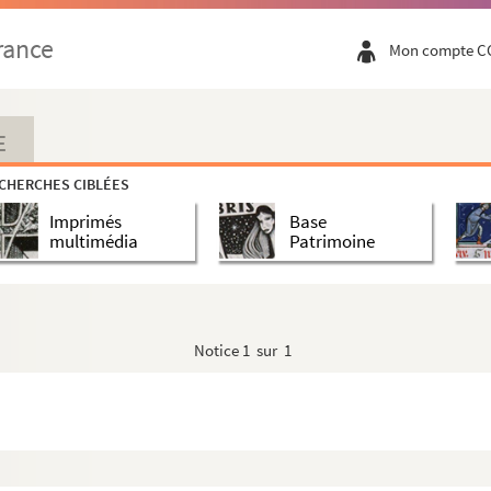
rance
Mon compte C
E
CHERCHES CIBLÉES
Imprimés
Base
multimédia
Patrimoine
Notice
1 sur 1