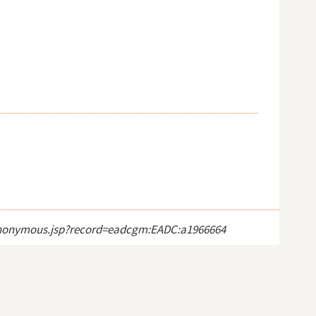
ct_anonymous.jsp?record=eadcgm:EADC:a1966664