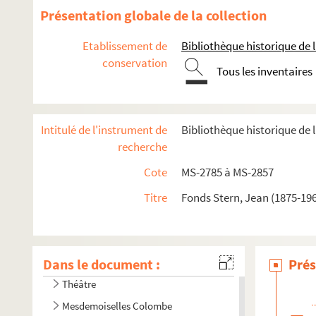
Présentation globale de la collection
Etablissement de
Bibliothèque historique de la
conservation
Tous les inventaires
Intitulé de l'instrument de
Bibliothèque historique de l
4-MS-2785. Papiers divers
recherche
4-MS-2786. Notes de lecture, papiers personnels, recherch
Cote
MS-2785 à MS-2857
4-MS-2787. Pièces de théâtre par J. Stern
4-MS-2788. Les
Proverbes
Titre
de Carmontelle
Fonds Stern, Jean (1875-196
Voltaire et sa nièce madame Denis
Belle et bonne : une fervente amie de Voltaire
Dans le document :
Les médecins au XVIIIe siècle
Prés
Théâtre
Mesdemoiselles Colombe