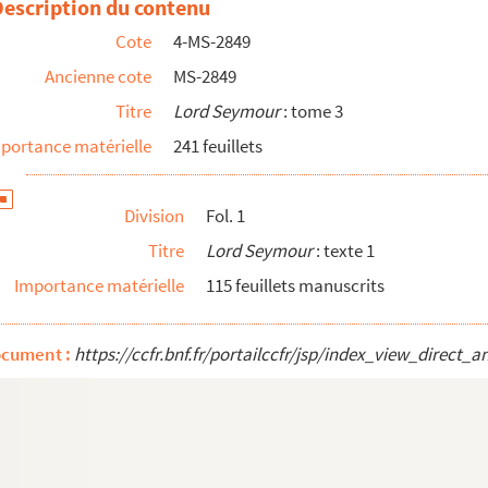
Description du contenu
Cote
4-MS-2849
Ancienne cote
MS-2849
Titre
Lord Seymour
: tome 3
portance matérielle
241 feuillets
Division
Fol. 1
Titre
Lord Seymour
: texte 1
Importance matérielle
115 feuillets manuscrits
ocument :
https://ccfr.bnf.fr/portailccfr/jsp/index_view_dire