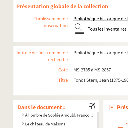
Présentation globale de la collection
4-MS-2785. Papiers divers
Etablissement de
Bibliothèque historique de la
conservation
4-MS-2786. Notes de lecture, papiers personnels, recherch
Tous les inventaires
4-MS-2787. Pièces de théâtre par J. Stern
4-MS-2788. Les
Proverbes
de Carmontelle
Intitulé de l'instrument de
Bibliothèque historique de l
Voltaire et sa nièce madame Denis
recherche
Belle et bonne : une fervente amie de Voltaire
Cote
MS-2785 à MS-2857
Les médecins au XVIIIe siècle
Théâtre
Titre
Fonds Stern, Jean (1875-196
Mesdemoiselles Colombe
Le mari de mademoiselle Lange et Michel-Jean Simons
Dans le document :
Le Comte de Lauraguais
Prés
À l'ombre de Sophie Arnould, François-Joseph Belanger
Le château de Maisons