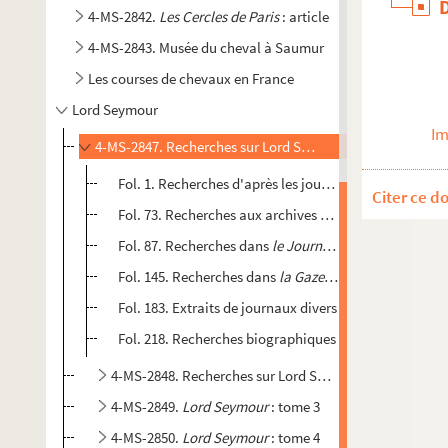
4-MS-2842.
Les Cercles de Paris
: article
4-MS-2843. Musée du cheval à Saumur
Les courses de chevaux en France
Lord Seymour
Im
4-MS-2847. Recherches sur Lord Seymour : tome 1
Fol. 1. Recherches d'après les journaux à la biblioth
Citer ce d
Fol. 73. Recherches aux archives nationales
Fol. 87. Recherches dans
le Journal des haras, des Ch
Fol. 145. Recherches dans
la Gazette des tribunaux
, s
Fol. 183. Extraits de journaux divers
Fol. 218. Recherches biographiques
4-MS-2848. Recherches sur Lord Seymour : tome 2
4-MS-2849.
Lord Seymour
: tome 3
4-MS-2850.
Lord Seymour
: tome 4