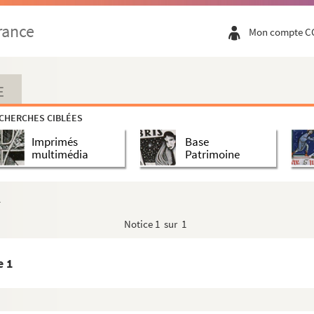
rance
Mon compte C
E
CHERCHES CIBLÉES
Imprimés
Base
multimédia
Patrimoine
1
Notice
1 sur 1
e 1