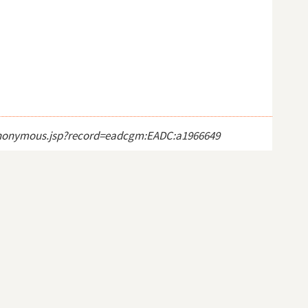
ct_anonymous.jsp?record=eadcgm:EADC:a1966649