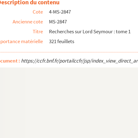
Description du contenu
Cote
4-MS-2847
Ancienne cote
MS-2847
Titre
Recherches sur Lord Seymour : tome 1
portance matérielle
321 feuillets
èque nationale
ocument :
https://ccfr.bnf.fr/portailccfr/jsp/index_view_dire
asses et des Courses de chevaux
ur l'affaire Tontine