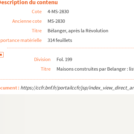
Description du contenu
Cote
4-MS-2830
is, destruction des tombes royales de Saint-Germain-des-...
Ancienne cote
MS-2830
Titre
Bélanger, après la Révolution
ançois-Joseph Lecointe
portance matérielle
314 feuillets
 composant le cabinet de feu M. Belanger. Inventaire aprè...
s maisons
Division
Fol. 199
Titre
Maisons construites par Belanger : li
ocument :
https://ccfr.bnf.fr/portailccfr/jsp/index_view_dire
eph Belanger
: 1ère et 2ème parties
eph Belanger
: chapitre 45 et 3ème partie
h Belanger
: 1re partie
h Belanger
: 2e et 3e parties