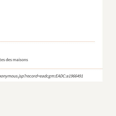
stes des maisons
ct_anonymous.jsp?record=eadcgm:EADC:a1966491