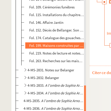
Fol. 109. Cérémonies funèbres
Fol. 115. Installations du chapitre royal de Saint-Den
Fol. 146. Affaire Jantin
Fol. 152. Décès de Bellanger. Son successeur Jean-Fr
Im
Fol. 174. Catalogue des gouaches, aquarelles, dessins
Fol. 199. Maisons construites par Belanger : listes de
Fol. 219. Notes de lecture et notes diverses
Fol. 263. Recherches sur les maisons
4-MS-2831. Notes sur Belanger
Citer ce d
4-MS-2832. Belanger
4-MS-2833.
A l'ombre de Sophie Arnould, François-Jos
4-MS-2834.
A l'ombre de Sophie Arnould, François-Jos
4-MS-2835.
A l'ombre de Sophie Arnould, François-Josep
4-MS-2836.
A l'ombre de Sophie Arnould, François-Josep