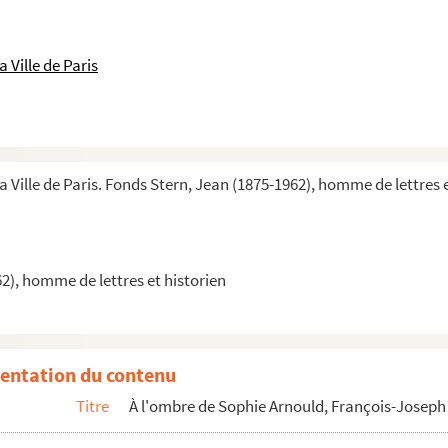
na à Madrid
 Ville de Paris
de l'Institut
Chaptal
son père
a Ville de Paris. Fonds Stern, Jean (1875-1962), homme de lettres 
s Vaudoyer
ux publics
III dans Paris
2), homme de lettres et historien
e Monsieur" et "intendant de ses bâtiments"
Belanger
entation du contenu
Titre
À l'ombre de Sophie Arnould, François-Joseph
u Duc de Berry