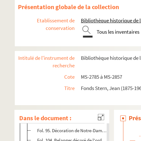
4-MS-2830. Bélanger, après la Révolution
Présentation globale de la collection
Fol. 1. Affaire Mandar : construction de l'hôtel d'Osu
Etablissement de
Bibliothèque historique de la
Fol. 15. Réorganisation du régime des Beaux-Arts
conservation
Tous les inventaires
Fol. 29. Belanger candidat à la section d'architecture 
Fol. 32. Lettre de Belanger au ministre de l'Intérieur 
Fol. 34. Plaidoyer d'Alexandre Belanger en faveur de 
Intitulé de l'instrument de
Bibliothèque historique de l
Fol. 38. Lettre de Belanger à Antoine-Laurent-Thoma
recherche
Fol. 52. Démêlés avec M. Bruyère, directeur des trava
Cote
MS-2785 à MS-2857
Fol. 67. Quelques idées relatives à l'entrée de Louis XV
Titre
Fonds Stern, Jean (1875-196
Fol. 72. Belanger nommé officiellement "architecte d
Fol. 81. Belanger candidat à la Légion d'honneur
Fol. 87. Les nouveaux sceaux de France dessinés par 
Dans le document :
Prés
Fol. 91. Fête donnée à l'Odéon par la garde nationale
Fol. 95. Décoration de Notre-Dame pour le mariage d
Fol. 104. Belanger décoré de l'ordre de Saint-Michel