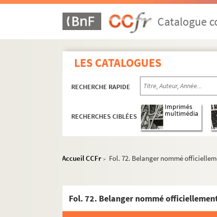
Catalogue co
LES CATALOGUES
RECHERCHE RAPIDE
4-MS-2785. Papiers divers
4-MS-2786. Notes de lecture, papiers personn
Imprimés
multimédia
RECHERCHES CIBLÉES
4-MS-2787. Pièces de théâtre par J. Stern
4-MS-2788. Les
Proverbes
de Carmontelle
Voltaire et sa nièce madame Denis
Accueil CCFr
Fol. 72. Belanger nommé officiellem
>
Belle et bonne : une fervente amie de Voltair
Les médecins au XVIIIe siècle
Théâtre
Mesdemoiselles Colombe