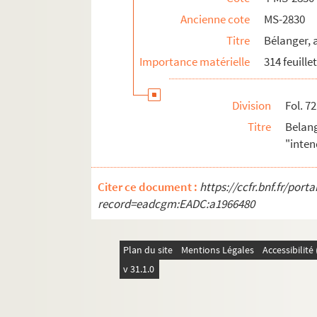
Ancienne cote
MS-2830
Titre
Bélanger, 
Importance matérielle
314 feuille
Division
Fol. 72
Titre
Belan
"inten
Citer ce document :
https://ccfr.bnf.fr/por
record=eadcgm:EADC:a1966480
Plan du site
Mentions Légales
Accessibilit
v 31.1.0