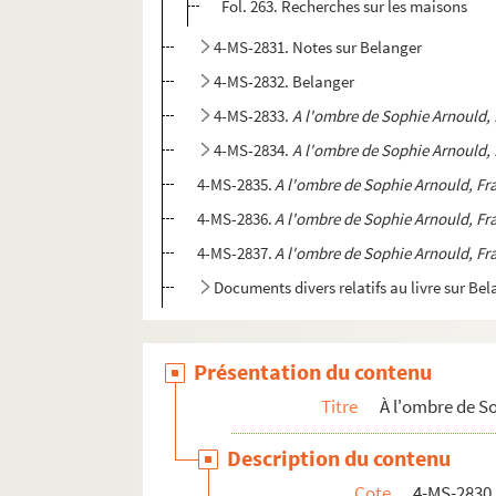
Fol. 263. Recherches sur les maisons
4-MS-2831. Notes sur Belanger
4-MS-2832. Belanger
4-MS-2833.
A l'ombre de Sophie Arnould,
4-MS-2834.
A l'ombre de Sophie Arnould,
4-MS-2835.
A l'ombre de Sophie Arnould, F
4-MS-2836.
A l'ombre de Sophie Arnould, F
4-MS-2837.
A l'ombre de Sophie Arnould, F
Documents divers relatifs au livre sur Be
Le château de Maisons
4-MS-2842.
Les Cercles de Paris
: article
Présentation du contenu
4-MS-2843. Musée du cheval à Saumur
Titre
À l'ombre de S
Les courses de chevaux en France
Description du contenu
Lord Seymour
Cote
4-MS-2830