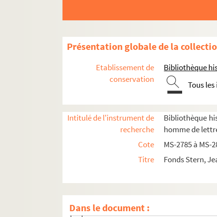
Le mari de mademoiselle Lange et Michel-J
Le Comte de Lauraguais
À l'ombre de Sophie Arnould, François-Joseph 
Présentation globale de la collecti
4-MS-2827. Belanger : recherches, notes
Etablissement de
Bibliothèque his
4-MS-2828. Belanger : recherches (suite)
conservation
Tous les
8-MS-2829. Bélanger pendant la Révolut
4-MS-2830. Bélanger, après la Révolution
Intitulé de l'instrument de
Bibliothèque his
Fol. 1. Affaire Mandar : construction de
recherche
homme de lettre
Fol. 15. Réorganisation du régime des B
Cote
MS-2785 à MS-2
Fol. 29. Belanger candidat à la section d
Titre
Fonds Stern, Je
Fol. 32. Lettre de Belanger au ministre d
Fol. 34. Plaidoyer d'Alexandre Belanger 
Fol. 38. Lettre de Belanger à Antoine-
Dans le document :
Fol. 52. Démêlés avec M. Bruyère, direct