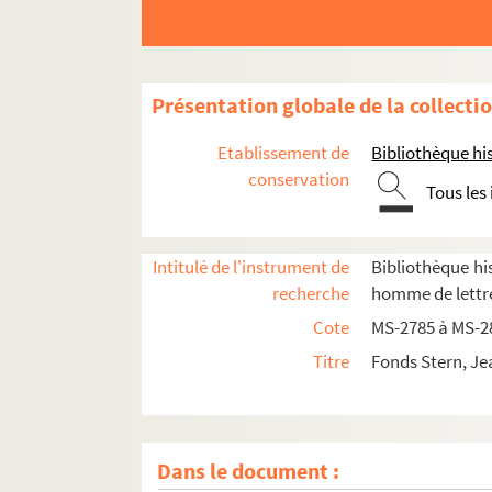
Présentation globale de la collecti
4-MS-2785. Papiers divers
Etablissement de
Bibliothèque his
4-MS-2786. Notes de lecture, papiers personn
conservation
Tous les
4-MS-2787. Pièces de théâtre par J. Stern
4-MS-2788. Les
Proverbes
de Carmontelle
Voltaire et sa nièce madame Denis
Intitulé de l'instrument de
Bibliothèque his
recherche
homme de lettre
Belle et bonne : une fervente amie de Voltair
Cote
MS-2785 à MS-2
Les médecins au XVIIIe siècle
Titre
Fonds Stern, Je
Théâtre
Mesdemoiselles Colombe
Le mari de mademoiselle Lange et Michel-J
Dans le document :
Le Comte de Lauraguais