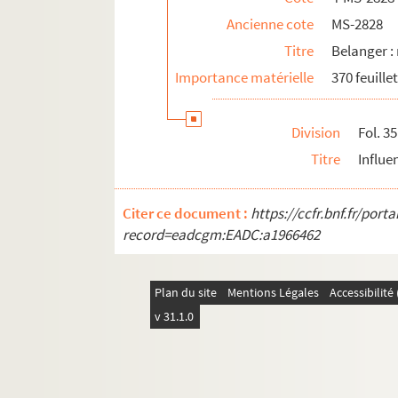
Ancienne cote
MS-2828
Titre
Belanger :
Importance matérielle
370 feuille
Division
Fol. 3
Titre
Influe
Citer ce document :
https://ccfr.bnf.fr/por
record=eadcgm:EADC:a1966462
Plan du site
Mentions Légales
Accessibilit
v 31.1.0