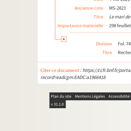
Ancienne cote
MS-2821
Titre
Le mari de
Importance matérielle
298 feuille
Division
Fol. 74
Titre
Recher
Citer ce document :
https://ccfr.bnf.fr/por
record=eadcgm:EADC:a1966418
Plan du site
Mentions Légales
Accessibilit
v 31.1.0