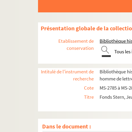
Présentation globale de la collecti
Etablissement de
Bibliothèque his
conservation
Tous les
Intitulé de l'instrument de
Bibliothèque his
recherche
homme de lettre
Cote
MS-2785 à MS-2
Titre
Fonds Stern, Je
4-MS-2785. Papiers divers
4-MS-2786. Notes de lecture, papiers personn
Dans le document :
4-MS-2787. Pièces de théâtre par J. Stern