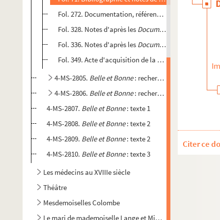
Fol. 272. Documentation, références
Fol. 328. Notes d'après les
Documents Senlis
Fol. 336. Notes d'après les
Documents Villette
Fol. 349. Acte d'acquisition de la terre de Ferney-Volta
Im
4-MS-2805.
Belle et Bonne
: recherches (suite)
4-MS-2806.
Belle et Bonne
: recherches (fin)
4-MS-2807.
Belle et Bonne
: texte 1
4-MS-2808.
Belle et Bonne
: texte 2
4-MS-2809.
Belle et Bonne
: texte 2
Citer ce d
4-MS-2810.
Belle et Bonne
: texte 3
Les médecins au XVIIIe siècle
Théâtre
Mesdemoiselles Colombe
Le mari de mademoiselle Lange et Michel-Jean Simons