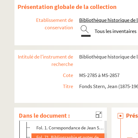
Présentation globale de la collection
Etablissement de
Bibliothèque historique de la
conservation
Tous les inventaires
Intitulé de l'instrument de
Bibliothèque historique de l
4-MS-2785. Papiers divers
recherche
4-MS-2786. Notes de lecture, papiers personnels, recherch
Cote
MS-2785 à MS-2857
4-MS-2787. Pièces de théâtre par J. Stern
4-MS-2788. Les
Proverbes
Titre
de Carmontelle
Fonds Stern, Jean (1875-196
Voltaire et sa nièce madame Denis
Belle et bonne : une fervente amie de Voltaire
Dans le document :
Prés
4-MS-2804.
Belle et Bonne
: recherches
Fol. 1. Correspondance de Jean Stern
Fol. 71. Bibliographie et notes de lecture classées pa