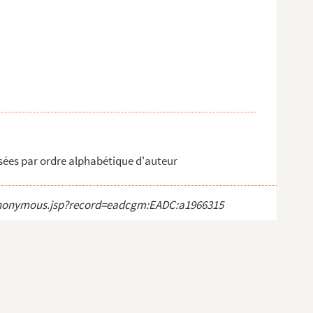
ssées par ordre alphabétique d'auteur
ct_anonymous.jsp?record=eadcgm:EADC:a1966315