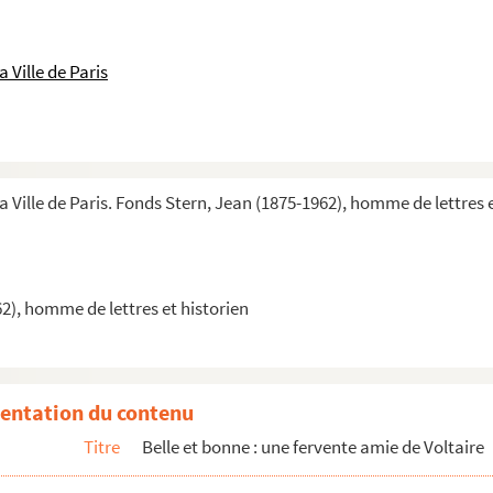
 Ville de Paris
a Ville de Paris. Fonds Stern, Jean (1875-1962), homme de lettres 
es
2), homme de lettres et historien
entation du contenu
Titre
Belle et bonne : une fervente amie de Voltaire
r ordre alphabétique d'auteur