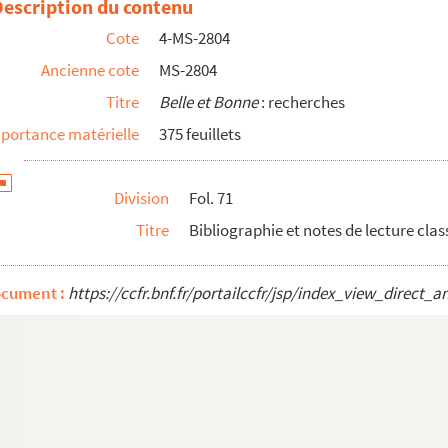
Description du contenu
Cote
4-MS-2804
Ancienne cote
MS-2804
Titre
Belle et Bonne
: recherches
ire
portance matérielle
375 feuillets
Division
Fol. 71
Titre
Bibliographie et notes de lecture cla
ocument :
https://ccfr.bnf.fr/portailccfr/jsp/index_view_dire