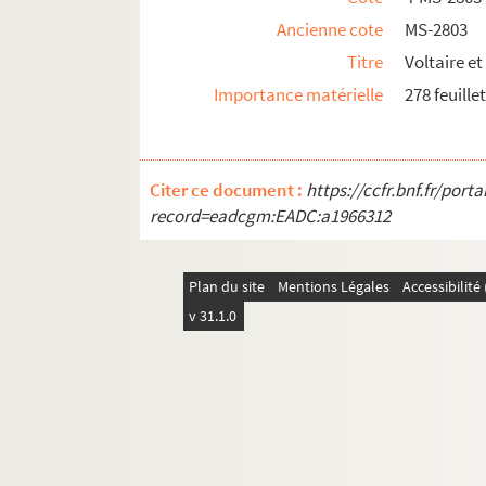
Ancienne cote
MS-2803
Titre
Voltaire e
Importance matérielle
278 feuill
Citer ce document :
https://ccfr.bnf.fr/por
record=eadcgm:EADC:a1966312
Plan du site
Mentions Légales
Accessibilit
v 31.1.0