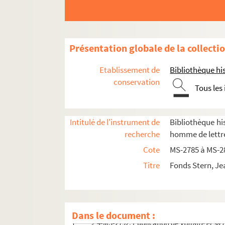
Présentation globale de la collecti
Etablissement de
Bibliothèque his
conservation
Tous les
4-MS-2785. Papiers divers
4-MS-2786. Notes de lecture, papiers personn
Intitulé de l'instrument de
Bibliothèque his
4-MS-2787. Pièces de théâtre par J. Stern
recherche
homme de lettre
4-MS-2788. Les
Proverbes
de Carmontelle
Cote
MS-2785 à MS-2
Voltaire et sa nièce madame Denis
Titre
Fonds Stern, Je
4-MS-2789.
Voltaire et sa nièce madame 
4-MS-2790. Recherches relatives à Voltai
4-MS-2791. Recherches pour
Voltaire et 
Dans le document :
4-MS-2792. Publication de
Voltaire et s