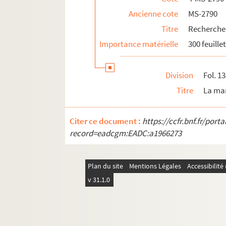
Les courses de chevaux en France
Ancienne cote
MS-2790
Lord Seymour
Titre
Recherches
Importance matérielle
300 feuille
Division
Fol. 1
Titre
La man
Citer ce document :
https://ccfr.bnf.fr/por
record=eadcgm:EADC:a1966273
Plan du site
Mentions Légales
Accessibilit
v 31.1.0