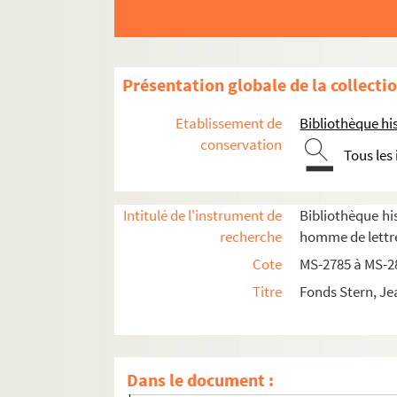
Présentation globale de la collecti
Etablissement de
Bibliothèque his
conservation
Tous les
4-MS-2785. Papiers divers
Intitulé de l'instrument de
Bibliothèque his
recherche
homme de lettre
4-MS-2786. Notes de lecture, papiers personn
Cote
MS-2785 à MS-2
4-MS-2787. Pièces de théâtre par J. Stern
Titre
Fonds Stern, Je
4-MS-2788. Les
Proverbes
de Carmontelle
Voltaire et sa nièce madame Denis
4-MS-2789.
Voltaire et sa nièce madame 
Dans le document :
4-MS-2790. Recherches relatives à Voltaire