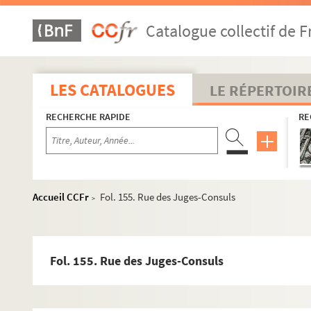
Catalogue collectif de F
LES CATALOGUES
LE RÉPERTOIR
RECHERCHE RAPIDE
RE
2-MS-2765. Notes d'histoire de Paris, généralités. Tome 1
2-MS-2766. Notes d'histoire de Paris, généralités. Tome 2
2-MS-2767. Quartier de Sens et de Saint-Pol
2-MS-2768. Quartier de Sens et Saint-Pol (suite)
Accueil CCFr
Fol. 155. Rue des Juges-Consuls
>
2-MS-2769. Quartier Barbette
2-MS-2770. Quartier Barbette (suite)
2-MS-2771. Quartier Barbette (fin) ; Coutures de Sainte-Ca
Fol. 155. Rue des Juges-Consuls
2-MS-2772. Coutures de Sainte-Catherine (suite)
2-MS-2773. Le Marais