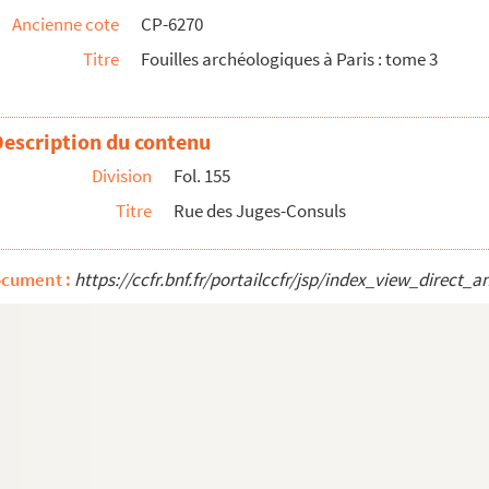
Ancienne cote
CP-6270
Titre
Fouilles archéologiques à Paris : tome 3
Description du contenu
Division
Fol. 155
Titre
Rue des Juges-Consuls
ocument :
https://ccfr.bnf.fr/portailccfr/jsp/index_view_dire