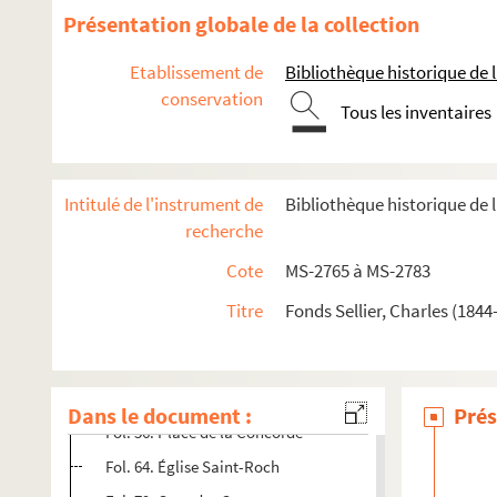
2-MS-2774. Quartier des Fossés jaunes, Montmartre
Présentation globale de la collection
2-MS-2775. Montmartre (suite)
Etablissement de
Bibliothèque historique de la
2-MS-2776. Montmartre (fin)
conservation
Tous les inventaires
2-MS-2777. Quartiers divers de Paris
2-MS-2778. Fouilles archéologiques à Paris : tome 1
2-MS-2779. Fouilles archéologiques à Paris : tome 2
Intitulé de l'instrument de
Bibliothèque historique de la
2-MS-2780. Fouilles archéologiques à Paris : tome 3
recherche
Fol. 1. Enceinte de Philippe Auguste
Cote
MS-2765 à MS-2783
Fol. 29. Palais du Louvre
Titre
Fonds Sellier, Charles (1844
Fol. 41. Eglise Saint-Germain l'Auxerrois
Fol. 45. Rue de Rivoli
Fol. 51. Rue de la Monnaie
Dans le document :
Prés
Fol. 56. Place de la Concorde
Fol. 64. Église Saint-Roch