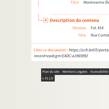
Titre
Montmartre (fi
Description du contenu
Division
Fol. 414
Titre
Rue Corto
Citer ce document :
https://ccfr.bnf.fr/por
record=eadcgm:EADC:a1965992
Plan du site
Mentions Légales
Accessibilit
v 31.1.0