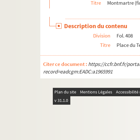
Titre
Montmartre (fi
Description du contenu
Division
Fol. 408
Titre
Place du Te
Citer ce document :
https://ccfr.bnf.fr/por
record=eadcgm:EADC:a1965991
Plan du site
Mentions Légales
Accessibilit
v 31.1.0