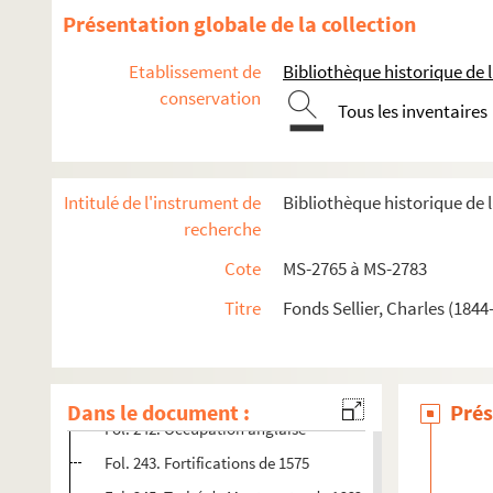
Fol. 90. Cabarets et bals
Présentation globale de la collection
Fol. 104. Fontaines
Etablissement de
Bibliothèque historique de la
Fol. 122. Chasses
conservation
Tous les inventaires
Fol. 130. Bornes
Fol. 147. Carrières
Fol. 197. Point de vue
Intitulé de l'instrument de
Bibliothèque historique de la
Fol. 202. Mire du Nord
recherche
Fol. 218. Observatoires de Flécheux et Gruby
Cote
MS-2765 à MS-2783
Fol. 226. Télégraphe du Commerce
Titre
Fonds Sellier, Charles (1844
Fol. 228. Réservoir
Fol. 231. Porcelaine de Clignancourt
Fol. 237. Conjuration contre Étienne Marcel
Dans le document :
Prés
Fol. 242. Occupation anglaise
Fol. 243. Fortifications de 1575