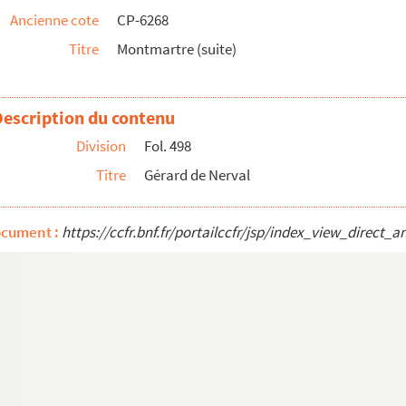
Ancienne cote
CP-6268
Titre
Montmartre (suite)
Description du contenu
Division
Fol. 498
Titre
Gérard de Nerval
ocument :
https://ccfr.bnf.fr/portailccfr/jsp/index_view_dire