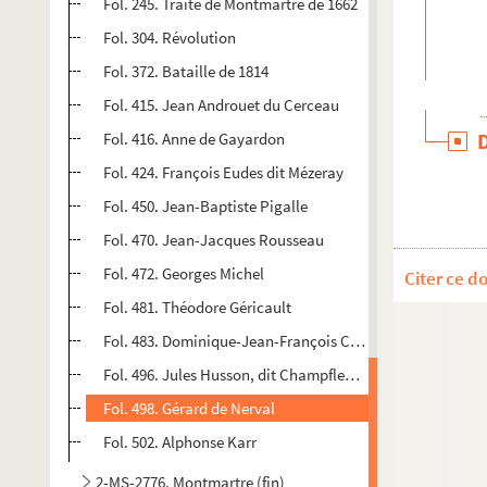
Fol. 245. Traité de Montmartre de 1662
Fol. 304. Révolution
Fol. 372. Bataille de 1814
Fol. 415. Jean Androuet du Cerceau
Fol. 416. Anne de Gayardon
Fol. 424. François Eudes dit Mézeray
Fol. 450. Jean-Baptiste Pigalle
Fol. 470. Jean-Jacques Rousseau
Fol. 472. Georges Michel
Citer ce d
Fol. 481. Théodore Géricault
Fol. 483. Dominique-Jean-François Chéronnet
Fol. 496. Jules Husson, dit Champfleury
Fol. 498. Gérard de Nerval
Fol. 502. Alphonse Karr
2-MS-2776. Montmartre (fin)