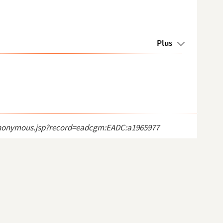
Plus
ct_anonymous.jsp?record=eadcgm:EADC:a1965977