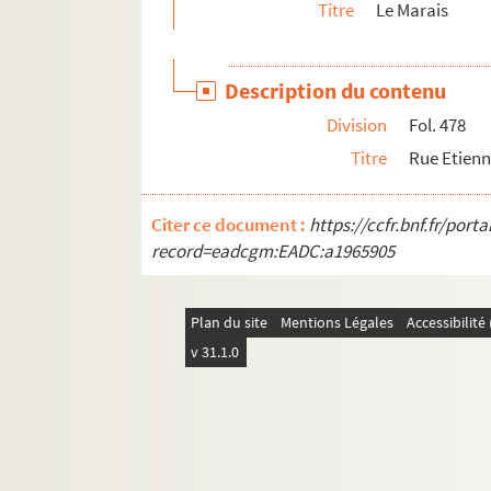
Titre
Le Marais
Description du contenu
Division
Fol. 478
Titre
Rue Etien
Citer ce document :
https://ccfr.bnf.fr/por
record=eadcgm:EADC:a1965905
Plan du site
Mentions Légales
Accessibilit
v 31.1.0