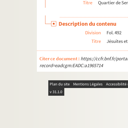
Titre
Quartier de Sen
Description du contenu
Division
Fol. 492
Titre
Jésuites e
Citer ce document :
https://ccfr.bnf.fr/por
record=eadcgm:EADC:a1965714
Plan du site
Mentions Légales
Accessibilit
v 31.1.0