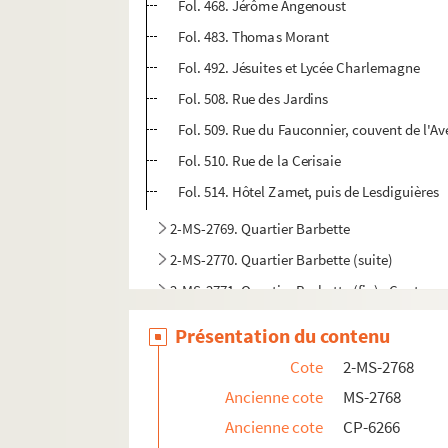
Fol. 468. Jérôme Angenoust
Fol. 483. Thomas Morant
Fol. 492. Jésuites et Lycée Charlemagne
Fol. 508. Rue des Jardins
Fol. 509. Rue du Fauconnier, couvent de l'A
Fol. 510. Rue de la Cerisaie
Fol. 514. Hôtel Zamet, puis de Lesdiguières
2-MS-2769. Quartier Barbette
2-MS-2770. Quartier Barbette (suite)
2-MS-2771. Quartier Barbette (fin) ; Couture
2-MS-2772. Coutures de Sainte-Catherine (su
Présentation du contenu
2-MS-2773. Le Marais
Cote
2-MS-2768
2-MS-2774. Quartier des Fossés jaunes, Mont
Ancienne cote
MS-2768
2-MS-2775. Montmartre (suite)
Ancienne cote
CP-6266
2-MS-2776. Montmartre (fin)