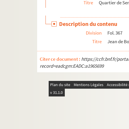
Titre
Quartier de Sen
2-MS-2777. Quartiers divers de Paris
2-MS-2778. Fouilles archéologiques à Paris :
Description du contenu
2-MS-2779. Fouilles archéologiques à Paris :
Division
Fol. 367
2-MS-2780. Fouilles archéologiques à Paris :
Titre
Jean de B
2-MS-2781. Fouilles archéologiques à Paris :
2-MS-2782. Fouilles archéologiques à Paris :
Citer ce document :
https://ccfr.bnf.fr/por
2-MS-2783. Fouilles archéologiques à Paris et
record=eadcgm:EADC:a1965699
Plan du site
Mentions Légales
Accessibilit
v 31.1.0