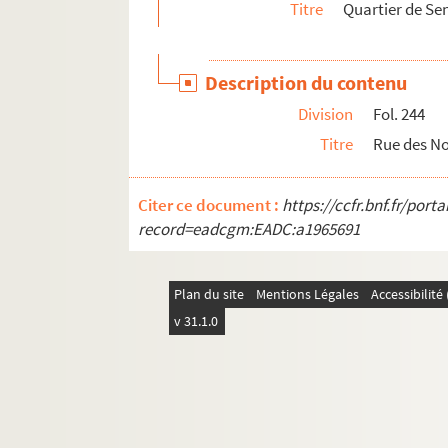
Titre
Quartier de Sen
2-MS-2769. Quartier Barbette
2-MS-2770. Quartier Barbette (suite)
Description du contenu
2-MS-2771. Quartier Barbette (fin) ; Couture
Division
Fol. 244
2-MS-2772. Coutures de Sainte-Catherine (su
Titre
Rue des No
2-MS-2773. Le Marais
2-MS-2774. Quartier des Fossés jaunes, Mont
Citer ce document :
https://ccfr.bnf.fr/por
2-MS-2775. Montmartre (suite)
record=eadcgm:EADC:a1965691
2-MS-2776. Montmartre (fin)
2-MS-2777. Quartiers divers de Paris
Plan du site
Mentions Légales
Accessibilit
2-MS-2778. Fouilles archéologiques à Paris :
v 31.1.0
2-MS-2779. Fouilles archéologiques à Paris :
2-MS-2780. Fouilles archéologiques à Paris :
2-MS-2781. Fouilles archéologiques à Paris :
2-MS-2782. Fouilles archéologiques à Paris :