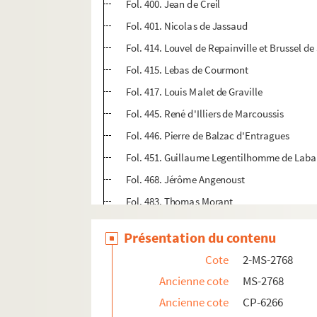
Fol. 400. Jean de Creil
Fol. 401. Nicolas de Jassaud
Fol. 414. Louvel de Repainville et Brussel d
Fol. 415. Lebas de Courmont
Fol. 417. Louis Malet de Graville
Fol. 445. René d'Illiers de Marcoussis
Fol. 446. Pierre de Balzac d'Entragues
Fol. 451. Guillaume Legentilhomme de Laba
Fol. 468. Jérôme Angenoust
Fol. 483. Thomas Morant
Fol. 492. Jésuites et Lycée Charlemagne
Présentation du contenu
Fol. 508. Rue des Jardins
Cote
2-MS-2768
Fol. 509. Rue du Fauconnier, couvent de l'A
Ancienne cote
MS-2768
Fol. 510. Rue de la Cerisaie
Ancienne cote
CP-6266
Fol. 514. Hôtel Zamet, puis de Lesdiguières