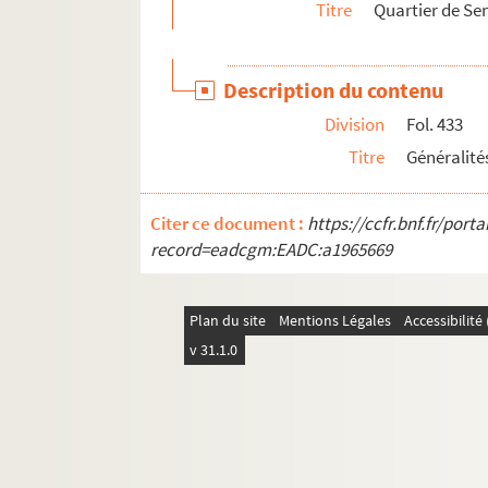
Titre
Quartier de Sen
Description du contenu
Division
Fol. 433
Titre
Généralité
Citer ce document :
https://ccfr.bnf.fr/por
record=eadcgm:EADC:a1965669
Plan du site
Mentions Légales
Accessibilit
v 31.1.0