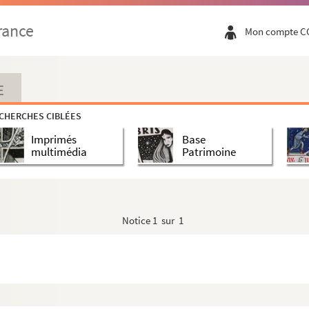
rance
Mon compte C
E
CHERCHES CIBLÉES
Imprimés
Base
multimédia
Patrimoine
Notice
1 sur 1