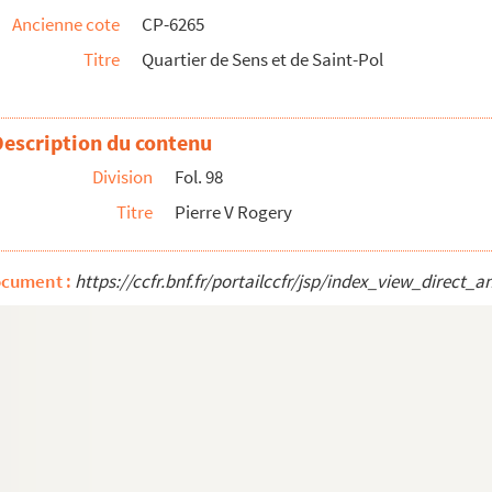
Ancienne cote
CP-6265
Titre
Quartier de Sens et de Saint-Pol
Description du contenu
Division
Fol. 98
Titre
Pierre V Rogery
ocument :
https://ccfr.bnf.fr/portailccfr/jsp/index_view_dire
tampes, de Mayenne, d'Ormesson