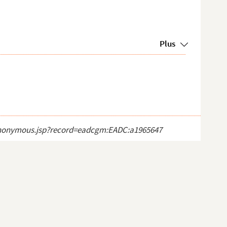
Plus
ct_anonymous.jsp?record=eadcgm:EADC:a1965647