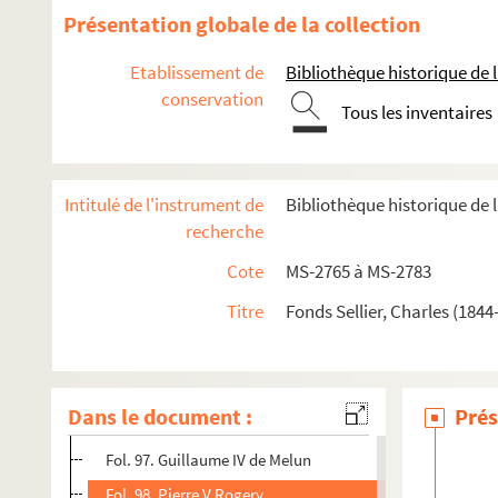
2-MS-2765. Notes d'histoire de Paris, généralités. Tome 1
Présentation globale de la collection
2-MS-2766. Notes d'histoire de Paris, généralités. Tome 2
Etablissement de
Bibliothèque historique de la
2-MS-2767. Quartier de Sens et de Saint-Pol
conservation
Tous les inventaires
Fol. 1. Généralités
Fol. 12. Sources d'archives
Fol. 24. Quai des Célestins et Rue des Barres
Intitulé de l'instrument de
Bibliothèque historique de la
Fol. 35. Célestins et Carmes barrés
recherche
Fol. 53. Hôtel de Barbeau
Cote
MS-2765 à MS-2783
Fol. 54. Premier Hôtel de Sens
Titre
Fonds Sellier, Charles (1844
Fol. 82. Archidiocèse de Sens
Fol. 85. Pierre Marcel
Fol. 88. Etienne Becquard
Dans le document :
Prés
Fol. 96. Philippe de Marigny
Fol. 97. Guillaume IV de Melun
Fol. 98. Pierre V Rogery