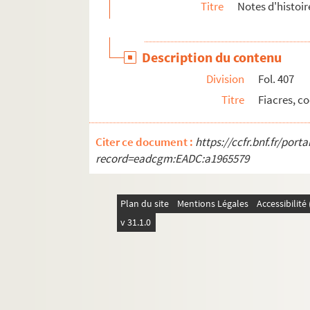
Titre
Notes d'histoir
Description du contenu
Division
Fol. 407
Titre
Fiacres, c
Citer ce document :
https://ccfr.bnf.fr/por
record=eadcgm:EADC:a1965579
Plan du site
Mentions Légales
Accessibilit
v 31.1.0