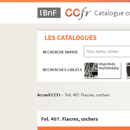
Catalogue co
LES CATALOGUES
RECHERCHE RAPIDE
Imprimés
multimédia
RECHERCHES CIBLÉES
Accueil CCFr
Fol. 407. Fiacres, cochers
>
2-MS-2765. Notes d'histoire de Paris, généralité
Fol. 1. Origines municipales de Paris
Fol. 407. Fiacres, cochers
Fol. 95. Inventaires de jetons