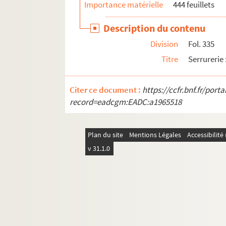
Importance matérielle
444 feuillets
Description du contenu
Division
Fol. 335
Titre
Serrurerie 
Citer ce document :
https://ccfr.bnf.fr/por
record=eadcgm:EADC:a1965518
Plan du site
Mentions Légales
Accessibilit
v 31.1.0