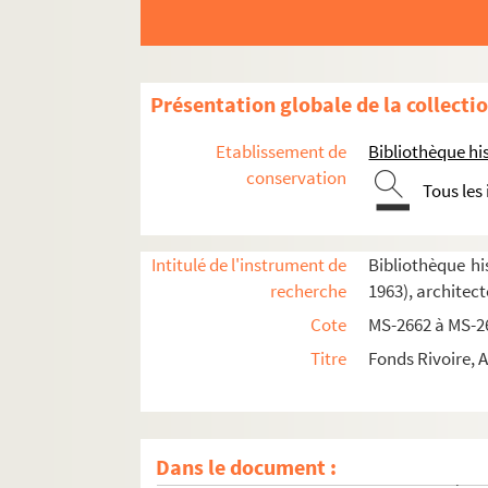
2-MS-2663. Documents relatifs à l'Asile tempo
4-MS-2664. Documents relatifs à la garderie-ja
2-MS-2665. Documents relatifs à divers établ
Présentation globale de la collecti
4-MS-2666. Documents relatifs à la Crèche de
4-MS-2667. Documents de divers établisseme
Etablissement de
Bibliothèque his
4-MS-2668. Documents de divers établisseme
conservation
Tous les
4-MS-2669. Oeuvre nouvelle des crèches paris
4-MS-2670. Oeuvre nouvelle des crèches parisienn
Intitulé de l'instrument de
Bibliothèque his
4-MS-2671. Oeuvre nouvelle des crèches parisi
recherche
1963), architect
4-MS-2672. Oeuvre nouvelle des crèches parisi
Cote
MS-2662 à MS-2
8-MS-2673. Oeuvre nouvelle des crèches parisien
Titre
Fonds Rivoire, 
4-MS-2674. Oeuvre nouvelle des crèches parisi
Oeuvre nouvelle des crèches parisiennes : pap
4-MS-2676. Oeuvre nouvelle des crèches parisi
Dans le document :
4-MS-2677. Oeuvre nouvelle des crèches parisi