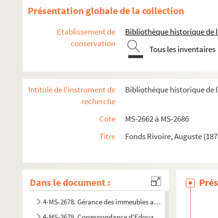
2-MS-2665. Documents relatifs à divers établissements
Présentation globale de la collection
4-MS-2666. Documents relatifs à la Crèche de l'Espérance, 
Etablissement de
Bibliothèque historique de la
4-MS-2667. Documents de divers établissements
conservation
Tous les inventaires
4-MS-2668. Documents de divers établissements
4-MS-2669. Oeuvre nouvelle des crèches parisiennes : papie
4-MS-2670. Oeuvre nouvelle des crèches parisiennes : papiers 
Intitulé de l'instrument de
Bibliothèque historique de l
4-MS-2671. Oeuvre nouvelle des crèches parisiennes : papie
recherche
4-MS-2672. Oeuvre nouvelle des crèches parisiennes : papie
Cote
MS-2662 à MS-2686
8-MS-2673. Oeuvre nouvelle des crèches parisiennes : papiers 
Titre
Fonds Rivoire, Auguste (187
4-MS-2674. Oeuvre nouvelle des crèches parisiennes : papie
Oeuvre nouvelle des crèches parisiennes : papiers de l'admi
4-MS-2676. Oeuvre nouvelle des crèches parisiennes : regis
Dans le document :
Prés
4-MS-2677. Oeuvre nouvelle des crèches parisiennes : regist
4-MS-2678. Gérance des immeubles appartenant à Édouard Sa
4-MS-2679. Correspondance d'Edouard Sandoz avec les gér