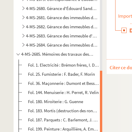
4-MS-2680. Gérance d'Édouard Sandoz, 2-6 villa d'Alésia 
Import
4-MS-2681. Gérance des immeubles d'Edouard Sandoz
4-MS-2682. Gérance des immeubles d'Edouard Sandoz
4-MS-2683. Gérance des immeuble d'Édouard Sandoz : locata
4-MS-2684. Gérance des immeubles d'Edouard Sandoz. Mémo
4-MS-2685. Mémoires des travaux des immeubles d'E. Sandoz 
Fol. 1. Electricité : Brémon frères, I. Delair, P. Ruaudel, R
Citer ce d
Fol. 25. Fumisterie : F. Bader, F. Morin
Fol. 36. Maçonnerie : Dumont et Besson, Valadon et Maris, 
Fol. 144. Menuiserie : H. Perret, R. Velin
Fol. 180. Miroiterie : G. Guenne
Fol. 183. Mortis (destruction des rongeurs et des insectes)
Fol. 187. Parquets : C. Barlemont, J. Bérard, J. Brunier, 
Fol. 199. Peinture : Arquillière, A. Emmer, R. Grancher, Ja