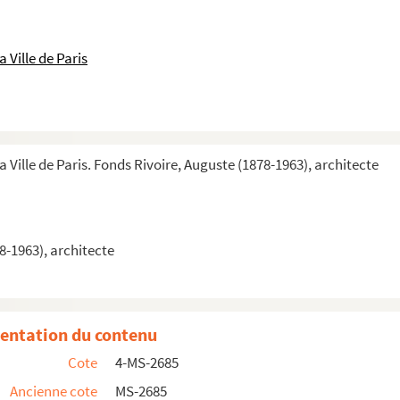
71 avenue Félix-Faure, Paris XVe
 Ville de Paris
rs de l'Administration centrale
de l'administration centrale (suite). Rapports gén...
a Ville de Paris. Fonds Rivoire, Auguste (1878-1963), architecte
rs de l'administration centrale (suite)
rs de l'administration centrale (suite)
de l'administration centrale (suite). Crédit comme...
8-1963), architecte
rs de l'administration centrale (suite)
nistration centrale (fin)
tres
entation du contenu
res (suite)
Cote
4-MS-2685
ndoz, sculpteur, 2-6 villa Alésia et 171 boulevard du ...
Ancienne cote
MS-2685
ants de ses propriétés