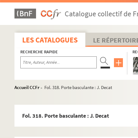
Catalogue collectif de F
LES CATALOGUES
LE RÉPERTOIR
RECHERCHE RAPIDE
RE
Accueil CCFr
Fol. 318. Porte basculante : J. Decat
>
4-MS-2662. Documents relatifs à l'Asile temporaire, 71 aven
Fol. 318. Porte basculante : J. Decat
2-MS-2663. Documents relatifs à l'Asile temporaire (suite)
4-MS-2664. Documents relatifs à la garderie-jardin d'enfants