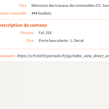
Titre
Mémoires des travaux des immeubles d'E. Sand
et 171 boulevard du Montparnasse
ance matérielle
444 feuillets
Description du contenu
ires de l'immeuble 4-6 villa d'Alésia : engagement de ...
Division
Fol. 318
ires des travaux, factures, demandes d'acomptes, lettres...
Titre
Porte basculante : J. Decat
(suite)
. Siohan
ocument :
https://ccfr.bnf.fr/portailccfr/jsp/index_view_dire
Favier et Claise, L. Fournier, M.H. Lacôte, J. Made...
M. Gauthey
cquemin, Putois frères, R. Rigaud, L. Vidal