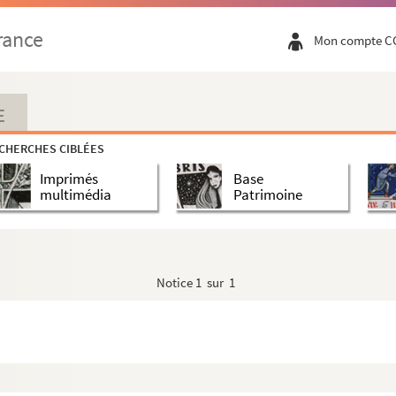
rance
Mon compte C
E
CHERCHES CIBLÉES
Imprimés
Base
multimédia
Patrimoine
Notice
1 sur 1
ue Félix Faure, Paris XVe
 Solidarité, 3 rue de la Solidarité, Paris XIXe