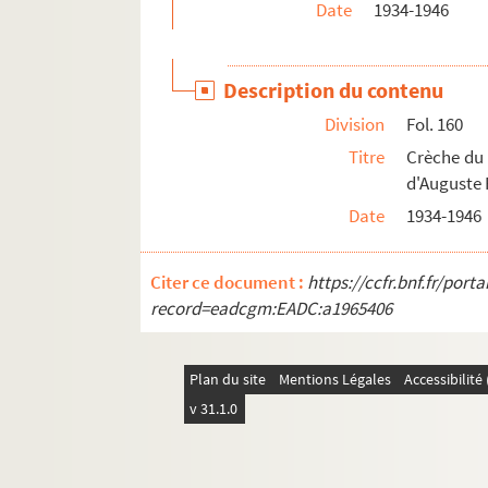
Date
1934-1946
Description du contenu
Division
Fol. 160
Titre
Crèche du 
d'Auguste R
Date
1934-1946
Citer ce document :
https://ccfr.bnf.fr/por
record=eadcgm:EADC:a1965406
Plan du site
Mentions Légales
Accessibilit
v 31.1.0