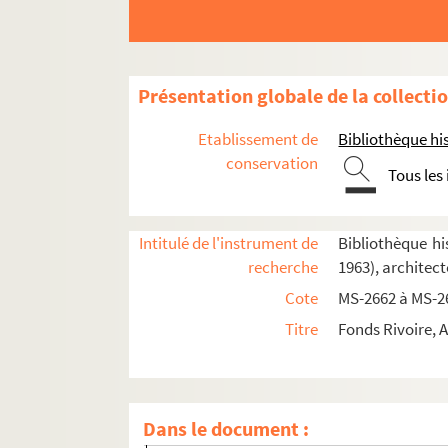
Présentation globale de la collecti
Etablissement de
Bibliothèque his
conservation
Tous les
4-MS-2662. Documents relatifs à l'Asile tempo
2-MS-2663. Documents relatifs à l'Asile tempo
Intitulé de l'instrument de
Bibliothèque his
4-MS-2664. Documents relatifs à la garderie-ja
recherche
1963), architect
2-MS-2665. Documents relatifs à divers établ
Cote
MS-2662 à MS-2
4-MS-2666. Documents relatifs à la Crèche de
Titre
Fonds Rivoire, 
4-MS-2667. Documents de divers établisseme
4-MS-2668. Documents de divers établissement
Fol. 1. Crèche de la Santé, 1 bis rue d'Alési
Dans le document :
Mémoires de travaux, notes d'honoraires de 