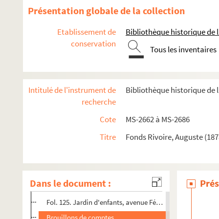
Présentation globale de la collection
Etablissement de
Bibliothèque historique de la
conservation
Tous les inventaires
Intitulé de l'instrument de
Bibliothèque historique de l
4-MS-2662. Documents relatifs à l'Asile temporaire, 71 aven
recherche
2-MS-2663. Documents relatifs à l'Asile temporaire (suite)
Cote
MS-2662 à MS-2686
4-MS-2664. Documents relatifs à la garderie-jardin d'enfants
Titre
Fonds Rivoire, Auguste (187
2-MS-2665. Documents relatifs à divers établissements
Fol. 1. École des Jardinières sociales, 3 rue de la Solidari
Fol. 55. Comptes
Dans le document :
Prés
Fol. 86. Correspondance d'Auguste Rivoire avec la prési
Fol. 125. Jardin d'enfants, avenue Félix-Faure : mémoires
Brouillons de comptes