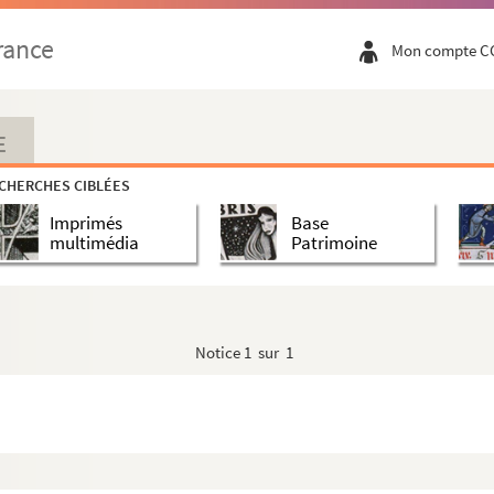
rance
Mon compte C
E
CHERCHES CIBLÉES
Imprimés
Base
multimédia
Patrimoine
Notice
1 sur 1