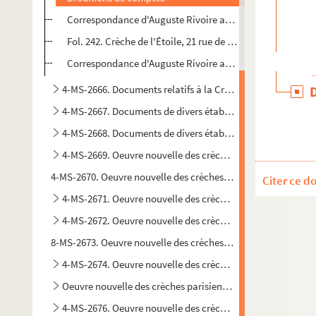
Correspondance d'Auguste Rivoire avec la présidente, la tré
Fol. 242. Crèche de l'Étoile, 21 rue de l'Étoile, Paris : fa
Correspondance d'Auguste Rivoire avec la présidente, la di
4-MS-2666. Documents relatifs à la Crèche de l'Espérance, 
4-MS-2667. Documents de divers établissements
4-MS-2668. Documents de divers établissements
4-MS-2669. Oeuvre nouvelle des crèches parisiennes : papie
4-MS-2670. Oeuvre nouvelle des crèches parisiennes : papiers 
Citer ce d
4-MS-2671. Oeuvre nouvelle des crèches parisiennes : papie
4-MS-2672. Oeuvre nouvelle des crèches parisiennes : papie
8-MS-2673. Oeuvre nouvelle des crèches parisiennes : papiers 
4-MS-2674. Oeuvre nouvelle des crèches parisiennes : papie
Oeuvre nouvelle des crèches parisiennes : papiers de l'admi
4-MS-2676. Oeuvre nouvelle des crèches parisiennes : regis