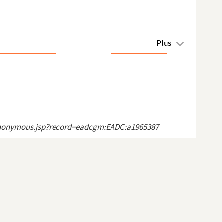
Plus
ct_anonymous.jsp?record=eadcgm:EADC:a1965387