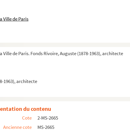
 Ville de Paris
a Ville de Paris. Fonds Rivoire, Auguste (1878-1963), architecte
ue Félix Faure, Paris XVe
 Solidarité, 3 rue de la Solidarité, Paris XIXe
8-1963), architecte
té : documents divers
entation du contenu
dente de l'école, madame Baschet
Cote
2-MS-2665
 de travaux
Ancienne cote
MS-2665