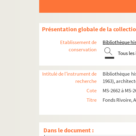
Présentation globale de la collecti
Etablissement de
Bibliothèque his
conservation
Tous les
Intitulé de l'instrument de
Bibliothèque his
recherche
1963), architect
4-MS-2662. Documents relatifs à l'Asile tempo
Cote
MS-2662 à MS-2
2-MS-2663. Documents relatifs à l'Asile tempo
Titre
Fonds Rivoire, 
4-MS-2664. Documents relatifs à la garderie-ja
2-MS-2665. Documents relatifs à divers établis
Fol. 1. École des Jardinières sociales, 3 rue 
Dans le document :
Fol. 55. Comptes