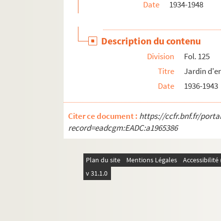
Date
1934-1948
Description du contenu
Division
Fol. 125
Titre
Jardin d'e
Date
1936-1943
Citer ce document :
https://ccfr.bnf.fr/por
record=eadcgm:EADC:a1965386
Plan du site
Mentions Légales
Accessibilit
v 31.1.0