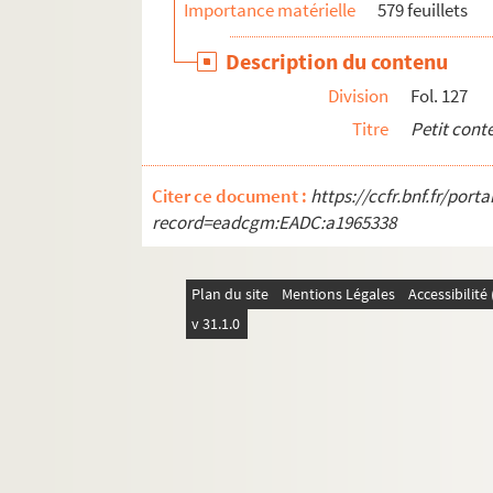
Importance matérielle
579 feuillets
Description du contenu
Division
Fol. 127
Titre
Petit cont
Citer ce document :
https://ccfr.bnf.fr/por
record=eadcgm:EADC:a1965338
Plan du site
Mentions Légales
Accessibilit
v 31.1.0