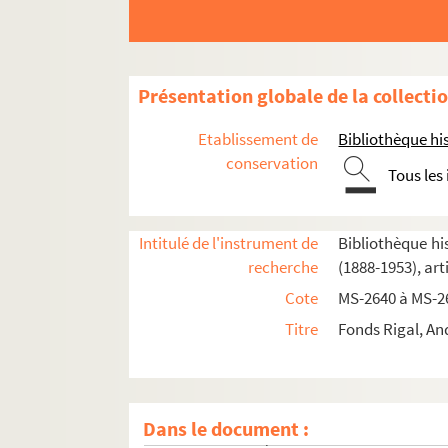
Présentation globale de la collecti
Etablissement de
Bibliothèque his
conservation
Tous les
4-MS-2640. Papiers relatifs à son épouse Marc
4-MS-2641. Papiers relatifs à sa fille Paule-A
Intitulé de l'instrument de
Bibliothèque his
4-MS-2642. Correspondance
recherche
(1888-1953), art
4-MS-2643. Papiers officiels, militaires et ca
Cote
MS-2640 à MS-2
4-MS-2644. Adresses
Titre
Fonds Rigal, And
4-MS-2645. Papiers domestiques
4-MS-2646. Correspondance familiale et d'a
4-MS-2647. Correspondance d'amis
Dans le document :
8-MS-2648. Correspondance : cartes de visite