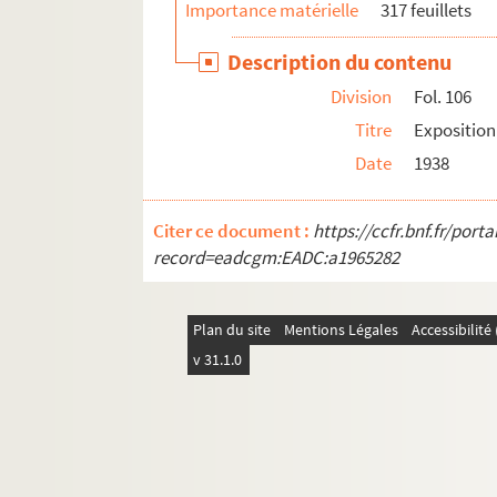
Importance matérielle
317 feuillets
Description du contenu
Division
Fol. 106
Titre
Exposition
Date
1938
Citer ce document :
https://ccfr.bnf.fr/por
record=eadcgm:EADC:a1965282
Plan du site
Mentions Légales
Accessibilit
v 31.1.0