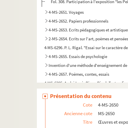
Fol. 308. Participation à l'exposition "les P
4-MS-2651. Voyages
4-MS-2652. Papiers professionnels
4-MS-2653. Ecrits pédagogiques et artistique
2-MS-2654. Ecrits sur l'art, poèmes et pensée
4-MS-6296. P. L. Rigal. "Essai sur le caractère 
4-MS-2655. Essais de psychologie
Invention d'une méthode d'enseignement de 
4-MS-2657. Poèmes, contes, essais
4-MS-6295. André Louis Pierre Rigal. Textes dive
4-MS-2658. Cahiers de classe de l'élève Rigal
Présentation du contenu
4-MS-2659. Fragments de brouillons, notes épars
Cote
4-MS-2650
2-MS-2660. Iconographie : reproductions photogr
Ancienne cote
MS-2650
Dessins, et reproductions d'œuvres de Rigal
Titre
Œuvres et expos