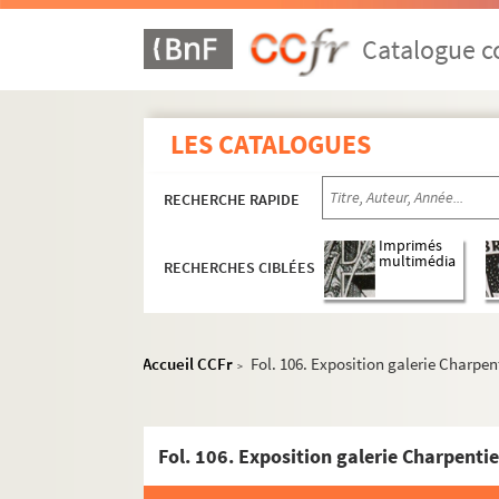
Catalogue co
LES CATALOGUES
RECHERCHE RAPIDE
Imprimés
multimédia
RECHERCHES CIBLÉES
4-MS-2640. Papiers relatifs à son épouse Marc
Accueil CCFr
Fol. 106. Exposition galerie Charpen
>
4-MS-2641. Papiers relatifs à sa fille Paule-A
4-MS-2642. Correspondance
Fol. 106. Exposition galerie Charpentie
4-MS-2643. Papiers officiels, militaires et ca
4-MS-2644. Adresses