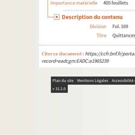
Importance matérielle
405 feuillets
Description du contenu
Division
Fol. 169
Titre
Quittances
Citer ce document :
https://ccfr.bnf.fr/por
record=eadcgm:EADC:a1965239
Plan du site
Mentions Légales
Accessibilit
v 31.1.0