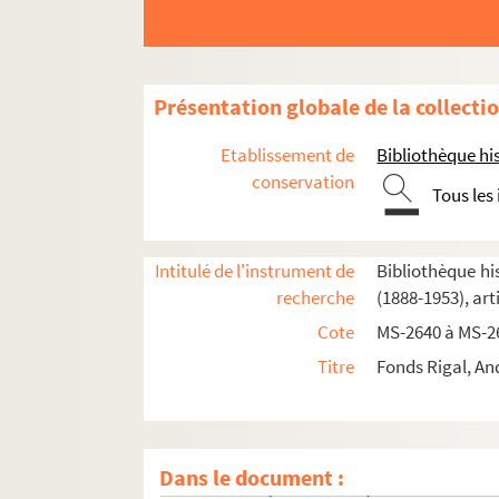
Présentation globale de la collecti
Etablissement de
Bibliothèque his
conservation
Tous les
Intitulé de l'instrument de
Bibliothèque his
recherche
(1888-1953), art
4-MS-2640. Papiers relatifs à son épouse Marc
Cote
MS-2640 à MS-2
4-MS-2641. Papiers relatifs à sa fille Paule-A
Titre
Fonds Rigal, And
4-MS-2642. Correspondance
4-MS-2643. Papiers officiels, militaires et ca
4-MS-2644. Adresses
Dans le document :
4-MS-2645. Papiers domestiques