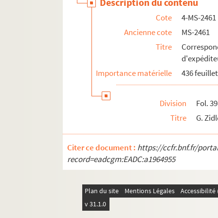
Description du contenu
Cote
4-MS-2461
Ancienne cote
MS-2461
Titre
Correspo
d'expéditeu
Importance matérielle
436 feuille
Division
Fol. 3
Titre
G. Zidl
Citer ce document :
https://ccfr.bnf.fr/por
record=eadcgm:EADC:a1964955
Plan du site
Mentions Légales
Accessibilit
v 31.1.0