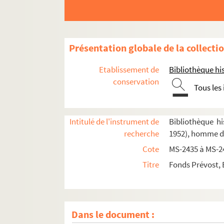
Présentation globale de la collecti
Etablissement de
Bibliothèque his
conservation
Tous les
4-MS-2435. Papiers et photographies de famille
4-MS-2436. Répertoires d'adresses, commandes 
Intitulé de l'instrument de
Bibliothèque hi
recherche
1952), homme de
8-MS-2437. Comptes de Prévost
Cote
MS-2435 à MS-2
4-MS-2438. Légion d'honneur d'Ernest Prévost : 
Titre
Fonds Prévost, 
4-MS-2439. Légion d'honneur d'Ernest Prévost : 
4-MS-2440. Articles biographiques écrits par Pr
4-MS-2441. Articles biographiques écrits par Erne
Dans le document :
4-MS-2442. Discours d'Ernest Prévost consacr