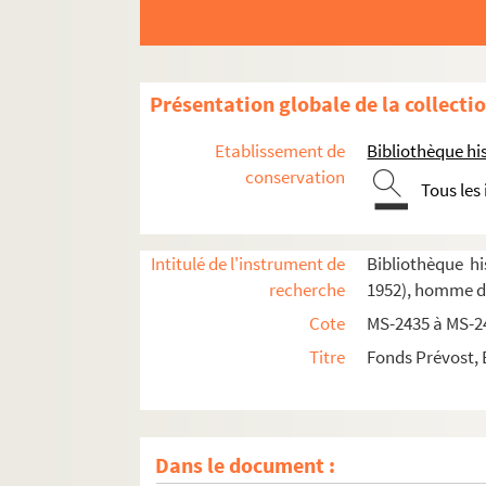
Présentation globale de la collecti
Etablissement de
Bibliothèque his
conservation
Tous les
4-MS-2435. Papiers et photographies de famille
Intitulé de l'instrument de
Bibliothèque hi
recherche
1952), homme de
4-MS-2436. Répertoires d'adresses, commandes 
Cote
MS-2435 à MS-2
8-MS-2437. Comptes de Prévost
Titre
Fonds Prévost, 
4-MS-2438. Légion d'honneur d'Ernest Prévost : 
4-MS-2439. Légion d'honneur d'Ernest Prévost : 
4-MS-2440. Articles biographiques écrits par Pr
Dans le document :
4-MS-2441. Articles biographiques écrits par Erne