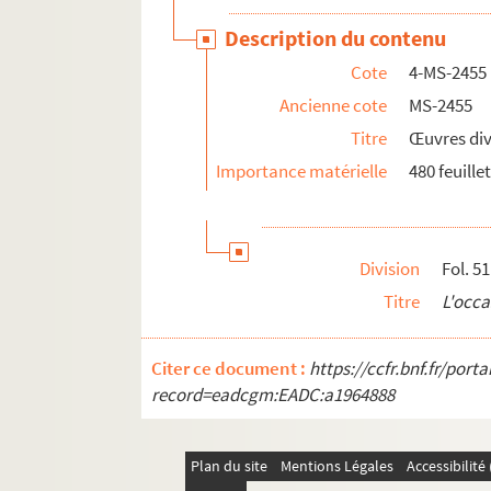
Description du contenu
Cote
4-MS-2455
Ancienne cote
MS-2455
Titre
Œuvres dive
Importance matérielle
480 feuille
Division
Fol. 51
Titre
L'occa
Citer ce document :
https://ccfr.bnf.fr/por
record=eadcgm:EADC:a1964888
Plan du site
Mentions Légales
Accessibilit