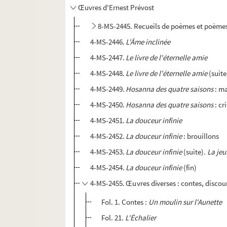
Œuvres d'Ernest Prévost
8-MS-2445. Recueils de poèmes et poèmes
4-MS-2446.
L'Âme inclinée
4-MS-2447.
Le livre de l'éternelle amie
4-MS-2448.
Le livre de l'éternelle amie
(suite
4-MS-2449.
Hosanna des quatre saisons
: ma
4-MS-2450.
Hosanna des quatre saisons
: cr
4-MS-2451.
La douceur infinie
4-MS-2452.
La douceur infinie
: brouillons
4-MS-2453.
La douceur infinie
(suite)
. La je
4-MS-2454.
La douceur infinie
(fin)
4-MS-2455. Œuvres diverses : contes, discour
Fol. 1. Contes :
Un moulin sur l'Aunette
Fol. 21.
L'Échalier