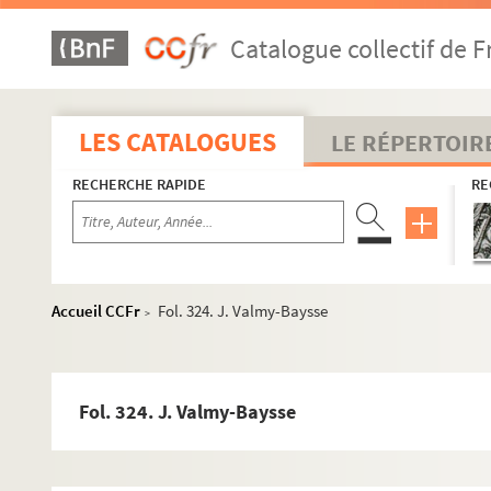
Catalogue collectif de F
4-MS-2435. Papiers et photographies de famille d'Ernest Prév
LES CATALOGUES
LE RÉPERTOIR
4-MS-2436. Répertoires d'adresses, commandes de libraires 
RECHERCHE RAPIDE
RE
8-MS-2437. Comptes de Prévost
4-MS-2438. Légion d'honneur d'Ernest Prévost : articles de pr
4-MS-2439. Légion d'honneur d'Ernest Prévost : correspondanc
4-MS-2440. Articles biographiques écrits par Prévost : docum
Accueil CCFr
Fol. 324. J. Valmy-Baysse
>
4-MS-2441. Articles biographiques écrits par Ernest Prévost (su
4-MS-2442. Discours d'Ernest Prévost consacrés à des person
Fol. 1. Alcanter de Brahm
Fol. 324. J. Valmy-Baysse
Fol. 27. Lya Berger
Fol. 32. E. Bertin