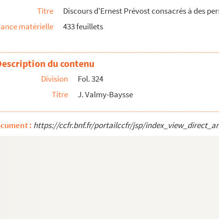
Titre
Discours d'Ernest Prévost consacrés à des per
ance matérielle
433 feuillets
Description du contenu
Division
Fol. 324
Titre
J. Valmy-Baysse
ocument :
https://ccfr.bnf.fr/portailccfr/jsp/index_view_dire