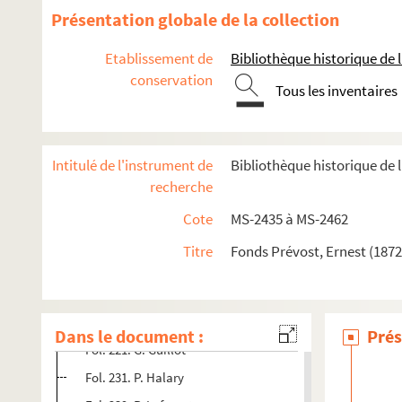
Fol. 42. H. Berton
Présentation globale de la collection
Fol. 56. E. Blémont
Etablissement de
Bibliothèque historique de la
Fol. 88. F. Briffault
conservation
Tous les inventaires
Fol. 91. S. Buchot
Fol. 108. M. Charpentier
Fol. 127. G. Day
Intitulé de l'instrument de
Bibliothèque historique de l
Fol. 132. Juliette Drouet
recherche
Fol. 143. Ph. Dufour
Cote
MS-2435 à MS-2462
Fol. 150. G. d'Esparbès
Titre
Fonds Prévost, Ernest (187
Fol. 162. R. Genty
Fol. 185. A. Glatigny
Fol. 191. Fernand Gregh
Dans le document :
Prés
Fol. 221. G. Guillot
Fol. 231. P. Halary