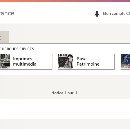
rance
Mon compte C
ost
E
et demandes d'annonces d'Ernest Prévost
CHERCHES CIBLÉES
Imprimés
Base
esse, correspondance, invitations, organisation du...
multimédia
Patrimoine
e, et félicitations reçues
ents, brouillons, et dactylographie
ite), et articles critiques
Notice
1 sur 1
nalités