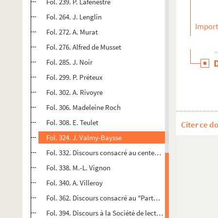
Fol. 239. P. Lafenestre
Fol. 264. J. Lenglin
Import
Fol. 272. A. Murat
Fol. 276. Alfred de Musset
Fol. 285. J. Noir
Fol. 299. P. Préteux
Fol. 302. A. Rivoyre
Fol. 306. Madeleine Roch
Fol. 308. E. Teulet
Citer ce d
Fol. 324. J. Valmy-Baysse
Fol. 332. Discours consacré au centenaire de Verlaine
Fol. 338. M.-L. Vignon
Fol. 340. A. Villeroy
Fol. 362. Discours consacré au "Parthénon"
Fol. 394. Discours à la Société de lecture et de récitation